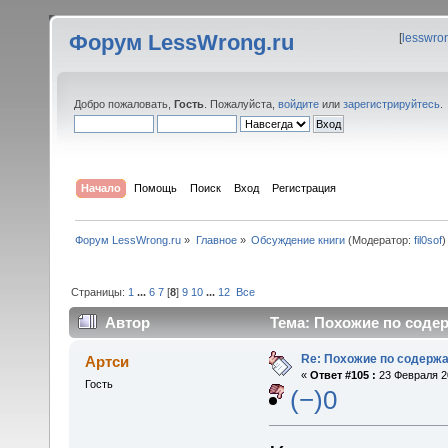
Форум LessWrong.ru
[
lesswro
Добро пожаловать,
Гость
. Пожалуйста,
войдите
или
зарегистрируйтесь
.
Начало
Помощь
Поиск
Вход
Регистрация
Форум LessWrong.ru
»
Главное
»
Обсуждение книги
(Модератор:
fil0sof
)
Страницы:
1
...
6
7
[
8
]
9
10
...
12
Все
Автор
Тема: Похожие по содер
Re: Похожие по содержа
Артси
«
Ответ #105 :
23 Февраля 20
Гость
(−)0