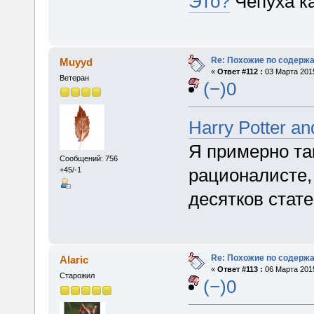
Это?
Чепуха ка
Re: Похожие по содержа
Muyyd
«
Ответ #112 :
03 Марта 2015
Ветеран
(−)0
Harry Potter an
Я примерно та
Сообщений: 756
рационалисте, 
+45/-1
десятков стате
Re: Похожие по содержа
Alaric
«
Ответ #113 :
06 Марта 2015
Старожил
(−)0