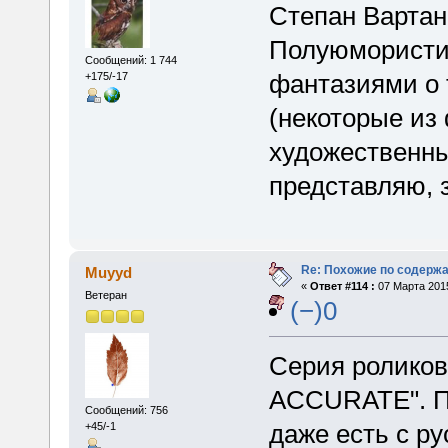
Степан Вартан
Полуюмористи
Сообщений: 1 744
фантазиями о 
+175/-17
(некоторые из
художественные
представляю, 
Re: Похожие по содержа
Muyyd
«
Ответ #114 :
07 Марта 2015
Ветеран
(−)0
Серия роликов
ACCURATE". Пр
Сообщений: 756
даже есть с ру
+45/-1