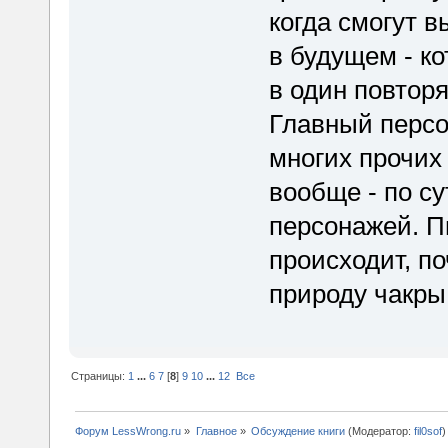
когда смогут в
в будущем - ко
в один повтор
Главный персо
многих прочих
вообще - по с
персонажей. Пы
происходит, п
природу чакры 
Страницы:
1
...
6
7
[
8
]
9
10
...
12
Все
Форум LessWrong.ru
»
Главное
»
Обсуждение книги
(Модератор:
fil0sof
)