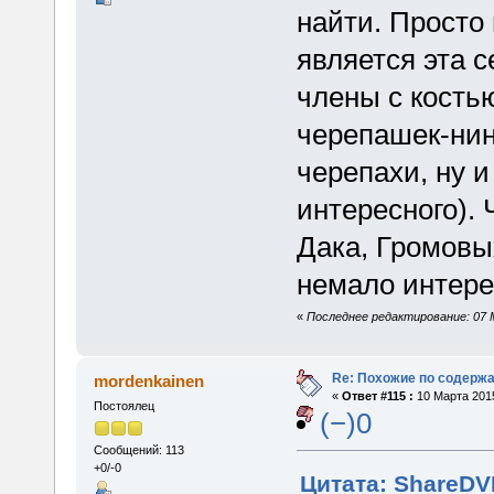
найти. Просто
является эта 
члены с костью
черепашек-нин
черепахи, ну 
интересного).
Дака, Громовы
немало интере
«
Последнее редактирование: 07 
Re: Похожие по содержа
mordenkainen
«
Ответ #115 :
10 Марта 2015
Постоялец
(−)0
Сообщений: 113
+0/-0
Цитата: ShareDVI