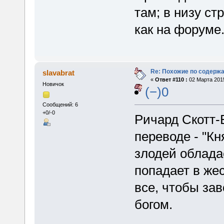
там; в низу с
как на форуме
Re: Похожие по содержа
slavabrat
«
Ответ #110 :
02 Марта 2015
Новичок
(−)0
Сообщений: 6
+0/-0
Ричард Скотт-Б
переводе - "Кн
злодей облада
попадает в же
все, чтобы за
богом.