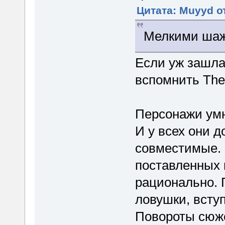
Цитата: Muyyd от
Мелкими шаж
Если уж зашла 
вспомнить The 
Персонажи умн
И у всех они д
совместимые. 
поставленных 
рационально. 
ловушки, всту
Повороты сюже