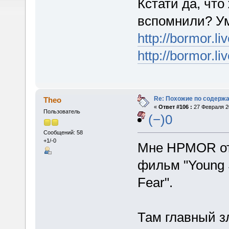
Кстати да, чт
вспомнили? Ум
http://bormor.l
http://bormor.l
Re: Похожие по содержа
Theo
«
Ответ #106 :
27 Февраля 20
Пользователь
(−)0
Сообщений: 58
+1/-0
Мне HPMOR от
фильм "Young S
Fear".
Там главный з