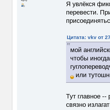
+0/-0
Я увлёкся фи
перевести. П
присоединятьс
Цитата: vkv от 2
мой английск
чтобы иногда
гуглоперевод
или тутошн
Тут главное --
связно излагат