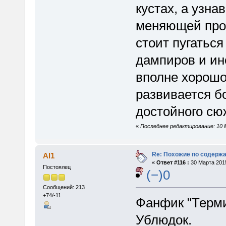
кустах, а узн
меняющей про
стоит пугатьс
дампиров и ин
вполне хорошо
развивается бо
достойного сюж
«
Последнее редактирование: 10 М
Re: Похожие по содержа
Al1
«
Ответ #116 :
30 Марта 2015
Постоялец
(−)0
Сообщений: 213
+74/-11
Фанфик "Терми
Ублюдок.