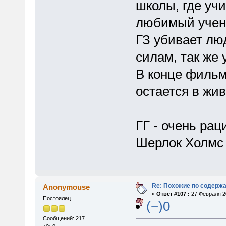
школы, где учи
любимый учен
ГЗ убивает лю
силам, так же 
В конце фильм
остается в жи
ГГ - очень ра
Шерлок Холм
Re: Похожие по содержа
Anonymouse
«
Ответ #107 :
27 Февраля 20
Постоялец
(−)0
Сообщений: 217