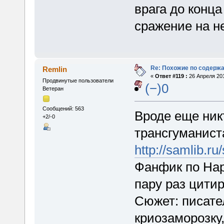
врага до конца
сражение на не
Re: Похожие по содержа
Remlin
«
Ответ #119 :
26 Апреля 201
Продвинутые пользователи
(−)0
Ветеран
Сообщений: 563
Вроде еще ник
+2/-0
трансгуманист
http://samlib.ru
Фанфик по Нар
пару раз цитир
Сюжет: писате
криозаморозку