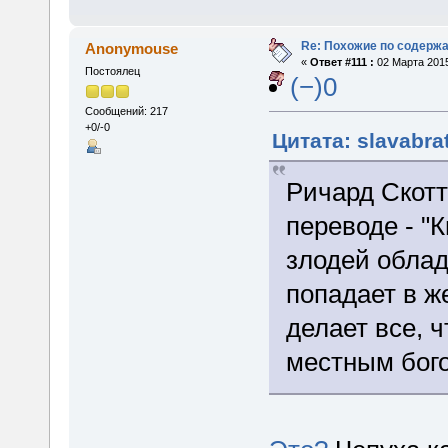
Re: Похожие по содержа
Anonymouse
«
Ответ #111 :
02 Марта 2015
Постоялец
(−)0
Сообщений: 217
+0/-0
Цитата: slavabra
Ричард Скотт-
переводе - "
злодей облад
попадает в ж
делает все, 
местным бог