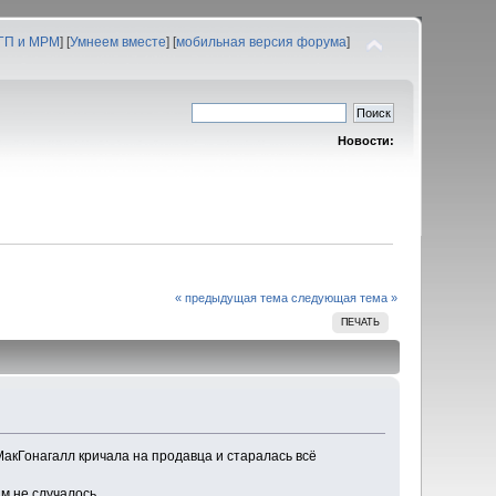
 ГП и МРМ
] [
Умнеем вместе
] [
мобильная версия форума
]
Новости:
« предыдущая тема
следующая тема »
ПЕЧАТЬ
МакГонагалл кричала на продавца и старалась всё
ам не случалось.