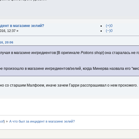
идент в магазине зелий?
(+)0
(−)0
16, 12:37 »
16, 20:06
лучая в магазине ингредиентов [В оригинале
Potions shop
] она старалась не 
е произошло в магазине ингредиентов/зелий, когда Минерва назвала его "мис
ано со старшим Малфоем, иначе зачем Гарри расспрашивал о нем прохожего
0sof
) »
А что был за инцидент в магазине зелий?