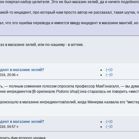
а он покупал набор целителя. Это не был магазин зелий, да и ничего подобног
акой-то инцидент, про который нам просто автор не рассказал, такая шутка, 
 что это ошибка перевода и имеется ввиду инцидент в магазине мантий, но нет
аз в магазине зелий, или по-нашему - в аптеке.
идент в магазине зелий?
(+)0
(−)0
16, 20:06 »
ь, — полным сомнения голосом спросила профессор МакГонагалл, — вы дума
зине ингредиентов [В оригинале
Potions shop
] она старалась не говорить «мис
роизошло в магазине ингредиентов/зелий, когда Минерва назвала его "мисте
идент в магазине зелий?
(+)0
(−)0
16, 04:57 »
троить фик второго уровня.