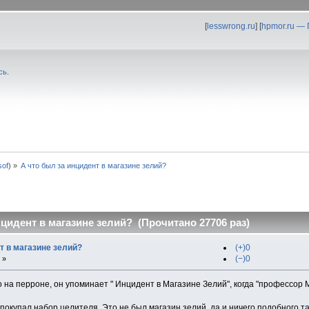
[
lesswrong.ru
] [
hpmor.ru —
сь
.
0sof
) »
А что был за инцидент в магазине зелий?
нцидент в магазине зелий? (Прочитано 27706 раз)
т в магазине зелий?
(+)0
(−)0
 »
о на перроне, он упоминает " Инцидент в Магазине Зелий", когда "профессор 
н покупал набор целителя. Это не был магазин зелий, да и ничего подобного т