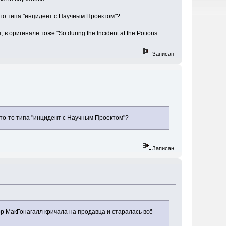
о-то типа "инцидент с Научным Проектом"?
оригинале тоже "So during the Incident at the Potions
Записан
что-то типа "инцидент с Научным Проектом"?
Записан
ор МакГонагалл кричала на продавца и старалась всё