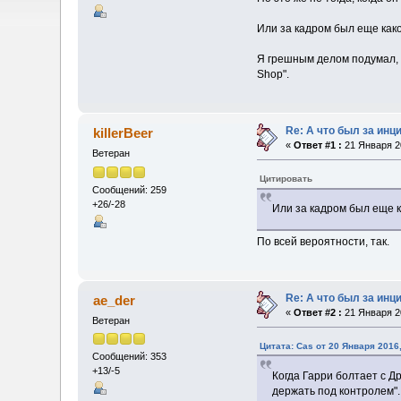
Или за кадром был еще како
Я грешным делом подумал, чт
Shop".
Re: А что был за инц
killerBeer
«
Ответ #1 :
21 Января 20
Ветеран
Цитировать
Сообщений: 259
+26/-28
Или за кадром был еще к
По всей вероятности, так.
Re: А что был за инц
ae_der
«
Ответ #2 :
21 Января 20
Ветеран
Цитата: Cas от 20 Января 2016,
Сообщений: 353
+13/-5
Когда Гарри болтает с Д
держать под контролем".