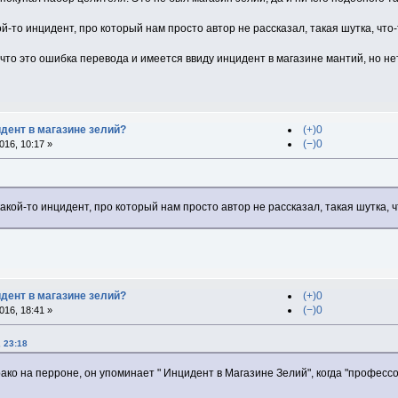
й-то инцидент, про который нам просто автор не рассказал, такая шутка, чт
о это ошибка перевода и имеется ввиду инцидент в магазине мантий, но нет, в 
идент в магазине зелий?
(+)0
(−)0
16, 10:17 »
акой-то инцидент, про который нам просто автор не рассказал, такая шутка, 
идент в магазине зелий?
(+)0
(−)0
16, 18:41 »
 23:18
рако на перроне, он упоминает " Инцидент в Магазине Зелий", когда "професс