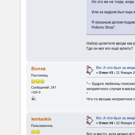
Но это же не тогда, когд
Или за кадром был еще к
Я грешным делом подумал,
Potions Shop".
Набор целителя вроде как р
Где он мог его ещё купить?
Re: А что был за инц
Волхв
«
Ответ #3 :
21 Января 20
Постоялец
"— Будьте любезны пояснит
Сообщений: 247
неприятного случая в мага
+10/-0
"
Что-то весьма неприятное п
Re: А что был за инц
kentaskis
«
Ответ #4 :
22 Января 20
Пользователь
Вот и место, куда можно вс