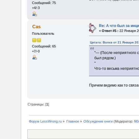
Сообщений: 75
+4/-3
Re: А что был за инц
Cas
«
Ответ #5 :
22 Января 20
Пользователь
Цитата: Волхв от 21 Января 20
Сообщений: 65
+7/-0
"— (После неприятного с
был рядом.)
"
Что-то весьма неприятно
Причем видимо как то связ
Страницы: [
1
]
Форум LessWrong.ru
»
Главное
»
Обсуждение книги
(Модератор:
fil