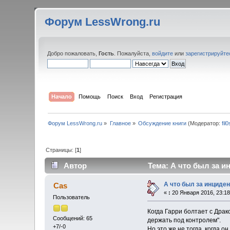
Форум LessWrong.ru
Добро пожаловать,
Гость
. Пожалуйста,
войдите
или
зарегистрируйте
Начало
Помощь
Поиск
Вход
Регистрация
Форум LessWrong.ru
»
Главное
»
Обсуждение книги
(Модератор:
fil
Страницы: [
1
]
Автор
Тема: А что был за и
А что был за инциден
Cas
«
:
20 Января 2016, 23:18
Пользователь
Когда Гарри болтает с Драк
Сообщений: 65
держать под контролем".
+7/-0
Но это же не тогда, когда о