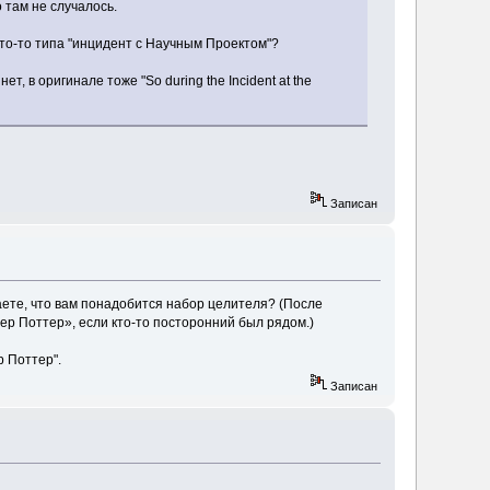
о там не случалось.
что-то типа "инцидент с Научным Проектом"?
, в оригинале тоже "So during the Incident at the
Записан
ете, что вам понадобится набор целителя? (После
тер Поттер», если кто-то посторонний был рядом.)
р Поттер".
Записан