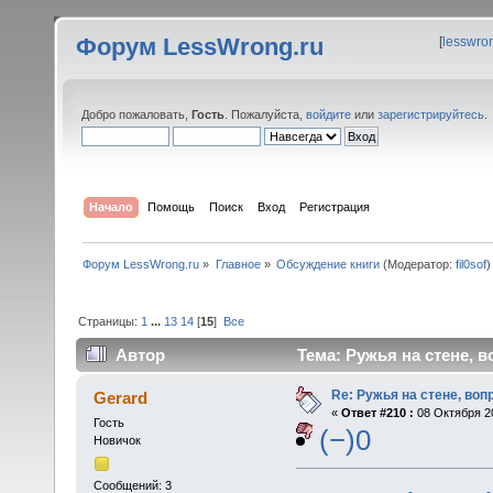
Форум LessWrong.ru
[
lesswro
Добро пожаловать,
Гость
. Пожалуйста,
войдите
или
зарегистрируйтесь
.
Начало
Помощь
Поиск
Вход
Регистрация
Форум LessWrong.ru
»
Главное
»
Обсуждение книги
(Модератор:
fil0sof
)
Страницы:
1
...
13
14
[
15
]
Все
Автор
Тема: Ружья на стене, в
Re: Ружья на стене, воп
Gerard
«
Ответ #210 :
08 Октября 20
Гость
(−)0
Новичок
Сообщений: 3