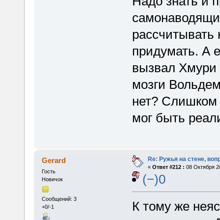
Надо знать и п
самонаводящие
рассчитывать н
придумать. А 
вызвал Хмури 
мозги Вольдем
нет? Слишком 
мог быть реал
Re: Ружья на стене, воп
Gerard
«
Ответ #212 :
08 Октября 20
Гость
(−)0
Новичок
Сообщений: 3
К тому же неяс
+0/-1