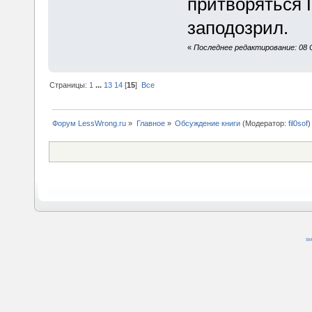
притворяться 
заподозрил.
«
Последнее редактирование: 08 О
Страницы:
1
...
13
14
[
15
]
Все
Форум LessWrong.ru
»
Главное
»
Обсуждение книги
(Модератор:
fil0sof
)
SM