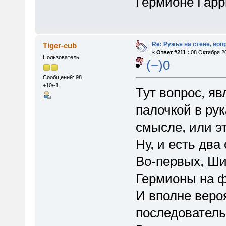
Гермионе Гарр
Re: Ружья на стене, воп
Tiger-cub
«
Ответ #211 :
08 Октября 20
Пользователь
(−)0
Сообщений: 98
+10/-1
Тут вопрос, яв
палочкой в ру
смысле, или эт
Ну, и есть два
Во-первых, Ши
Гермионы на 
И вполне вероя
последователь