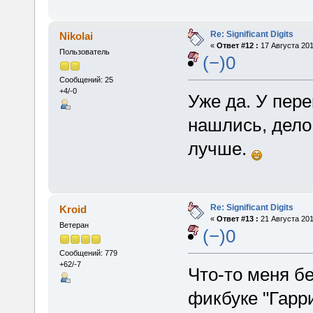
Re: Significant Digits
Nikolai
«
Ответ #12 :
17 Августа 201
Пользователь
(−)0
Сообщений: 25
+4/-0
Уже да. У пер
нашлись, дело
лучше.
Re: Significant Digits
Kroid
«
Ответ #13 :
21 Августа 201
Ветеран
(−)0
Сообщений: 779
+62/-7
Что-то меня б
фикбуке "Гарр