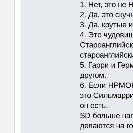
1. Нет, это не
2. Да, это ск
3. Да, крутые 
4. Это чудови
Староанглийск
староанглийск
5. Гарри и Гер
другом.
6. Если HPMOR 
это Сильмарри
он есть.
SD больше нап
делаются на г