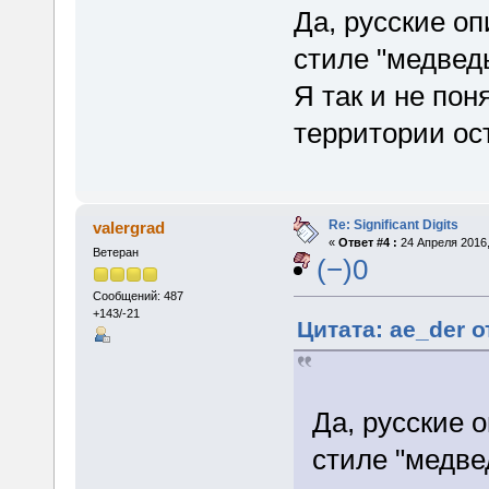
Да, русские оп
стиле "медведь
Я так и не пон
территории ос
Re: Significant Digits
valergrad
«
Ответ #4 :
24 Апреля 2016,
Ветеран
(−)0
Сообщений: 487
+143/-21
Цитата: ae_der о
Да, русские 
стиле "медве