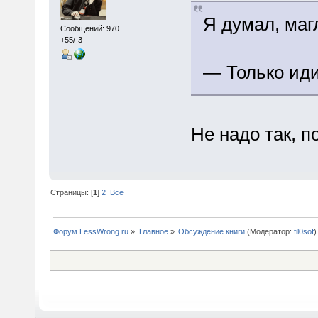
Я думал, маг
Сообщений: 970
+55/-3
— Только ид
Не надо так, 
Страницы: [
1
]
2
Все
Форум LessWrong.ru
»
Главное
»
Обсуждение книги
(Модератор:
fil0sof
)