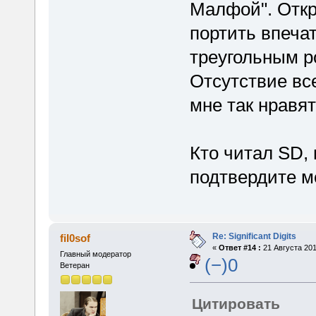
Малфой". Откр
портить впеча
треугольным р
Отсутствие все
мне так нравя
Кто читал SD,
подтвердите м
Re: Significant Digits
fil0sof
«
Ответ #14 :
21 Августа 201
Главный модератор
(−)0
Ветеран
Цитировать