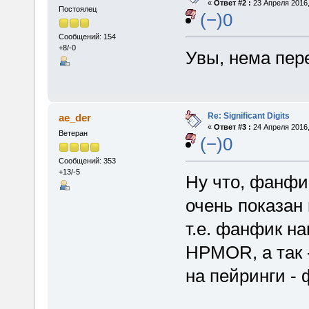
«
Ответ #2 :
23 Апреля 2016,
Постоялец
(−)0
Сообщений: 154
+8/-0
Увы, нема пере
Re: Significant Digits
ae_der
«
Ответ #3 :
24 Апреля 2016,
Ветеран
(−)0
Сообщений: 353
+13/-5
Ну что, фанфик
очень показан
т.е. фанфик на
HPMOR, а так -
на пейринги - 