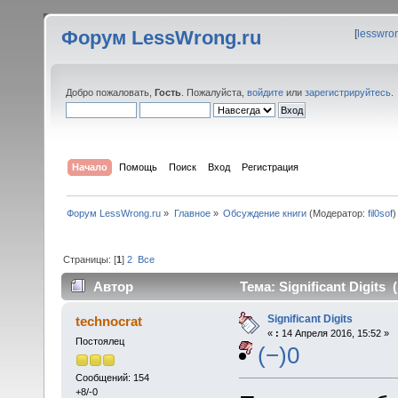
Форум LessWrong.ru
[
lesswro
Добро пожаловать,
Гость
. Пожалуйста,
войдите
или
зарегистрируйтесь
.
Начало
Помощь
Поиск
Вход
Регистрация
Форум LessWrong.ru
»
Главное
»
Обсуждение книги
(Модератор:
fil0sof
)
Страницы: [
1
]
2
Все
Автор
Тема: Significant Digits
Significant Digits
technocrat
«
:
14 Апреля 2016, 15:52 »
Постоялец
(−)0
Сообщений: 154
+8/-0