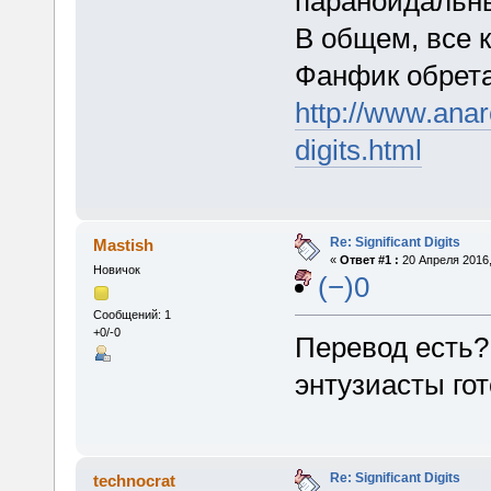
параноидальны
В общем, все
Фанфик обрета
http://www.anar
digits.html
Re: Significant Digits
Mastish
«
Ответ #1 :
20 Апреля 2016,
Новичок
(−)0
Сообщений: 1
+0/-0
Перевод есть? 
энтузиасты го
Re: Significant Digits
technocrat