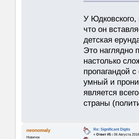
У Юдковского, 
что он вставл
детская ерунда
Это наглядно п
настолько сло
пропагандой с
умный и прони
является всег
страны (полити
Re: Significant Digits
neonomaly
«
Ответ #5 :
06 Августа 2016
Новичок