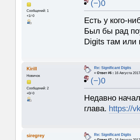
(−)0
Сообщений: 1
+1/-0
Есть у кого-ни
Был бы рад поу
Digits там или
Re: Significant Digits
Kirill
«
Ответ #6 :
16 Августа 2017
Новичок
(−)0
Сообщений: 2
+0/-0
Недавно начал
глава.
https://
Re: Significant Digits
siregrey
«
Ответ #7 :
16 Августа 2017