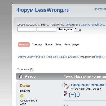
Форум LessWrong.ru
[
lesswro
Добро пожаловать,
Гость
. Пожалуйста,
войдите
или
зарегистрируйтесь
.
Начало
Помощь
Поиск
Вход
Регистрация
Форум LessWrong.ru
»
Главное
»
Рациональность
(Модератор:
fil0sof
) »
Страницы: [
1
]
Автор
Тема: Название когнити
Название когнитивного 
Dante
«
:
06 Июня 2017, 10:05 »
Новичок
(−)0
Сообщений: 8
+0/-0