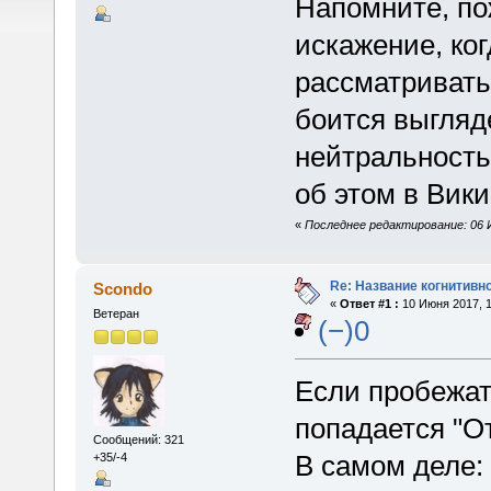
Напомните, по
искажение, ко
рассматривать
боится выгляд
нейтральность"
об этом в Вики
«
Последнее редактирование: 06 И
Re: Название когнитивн
Scondo
«
Ответ #1 :
10 Июня 2017, 1
Ветеран
(−)0
Если пробежа
попадается "О
Сообщений: 321
В самом деле:
+35/-4