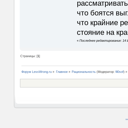
рассматривать
что боятся вы
что крайние р
стояние на кра
«
Последнее редактирование: 14 Ию
Страницы: [
1
]
Форум LessWrong.ru
»
Главное
»
Рациональность
(Модератор:
fil0sof
) »
SM