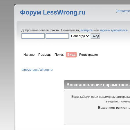
Форум LessWrong.ru
[
lesswro
Добро пожаловать,
Гость
. Пожалуйста,
войдите
или
зарегистрируйтесь
.
Начало
Помощь
Поиск
Вход
Регистрация
Форум LessWrong.ru
Восстановление параметров 
Если забыли свои параметры авторизац
введите, пожалу
Ваше имя или emai