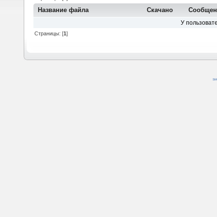
Название файла
Скачано
Сообщен
У пользовате
Страницы: [
1
]
SM