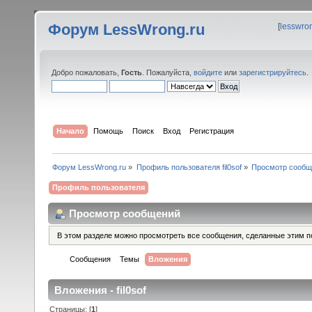
Форум LessWrong.ru
[
lesswro
Добро пожаловать,
Гость
. Пожалуйста,
войдите
или
зарегистрируйтесь
.
Начало
Помощь
Поиск
Вход
Регистрация
Форум LessWrong.ru
»
Профиль пользователя fil0sof
»
Просмотр сообщ
Профиль пользователя
Просмотр сообщений
В этом разделе можно просмотреть все сообщения, сделанные этим п
Сообщения
Темы
Вложения
Вложения - fil0sof
Страницы: [
1
]