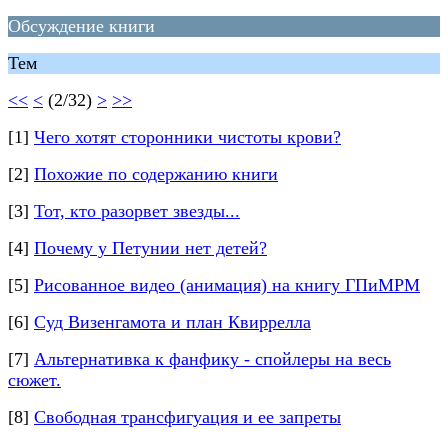
Обсуждение книги
Тем
<<
<
(2/32)
>
>>
[1]
Чего хотят сторонники чистоты крови?
[2]
Похожие по содержанию книги
[3]
Тот, кто разорвет звезды...
[4]
Почему у Петунии нет детей?
[5]
Рисованное видео (анимация) на книгу ГПиМРМ
[6]
Суд Визенгамота и план Квиррелла
[7]
Альтернативка к фанфику - спойлеры на весь
сюжет.
[8]
Свободная трансфигуация и ее запреты