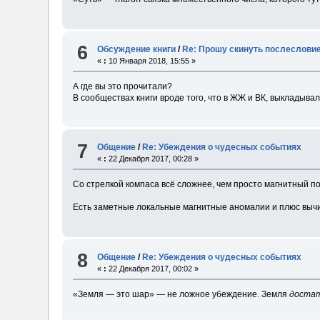
6
Обсуждение книги
/
Re: Прошу скинуть послесловие
«
:
10 Января 2018, 15:55 »
А где вы это прочитали?
В сообществах книги вроде того, что в ЖЖ и ВК, выкладыва
7
Общение
/
Re: Убеждения о чудесных событиях
«
:
22 Декабря 2017, 00:28 »
Со стрелкой компаса всё сложнее, чем просто магнитный п
Есть заметные локальные магнитные аномалии и плюс вычи
8
Общение
/
Re: Убеждения о чудесных событиях
«
:
22 Декабря 2017, 00:02 »
«Земля — это шар» — не ложное убеждение. Земля
доста