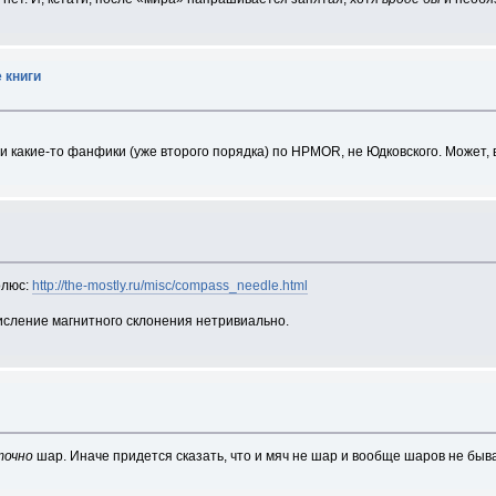
 книги
ли какие-то фанфики (уже второго порядка) по HPMOR, не Юдковского. Может,
олюс:
http://the-mostly.ru/misc/compass_needle.html
сление магнитного склонения нетривиально.
точно
шар. Иначе придется сказать, что и мяч не шар и вообще шаров не быва