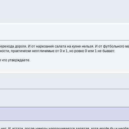
ерехода дороги. И от нарезания салата на кухне нельзя. И от футбольного м
ости, практически неотличимые от 0 и 1, но ровно 0 или 1 не бывает.
и что утверждаете.
 нет. И, кстати, после «мира» напрашивается запятая, хотя
вроде бы
и необя