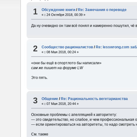
1
Обсуждение книги
/
Re: Замечания о переводе
«
:
24 Октября 2018, 00:39 »
Да ну очевидно он там всё понял и намеренно пошутил, чё 
2
Сообщество рационалистов
/
Re: lesswrong.com за
«
:
08 Мая 2018, 00:24 »
«они бы ещё в спортлото бы написали»
сам же пишет на форуме LW
Это пять.
3
Общение
/
Re: Рациональность вегетарианства
«
:
07 Мая 2018, 20:44 »
Основные проблемы с апелляцией к авторитету:
— это свидетельство, но слабое, и чем профессиональная о
— если ориентироваться на авторитеты, то надо смотреть
См. также