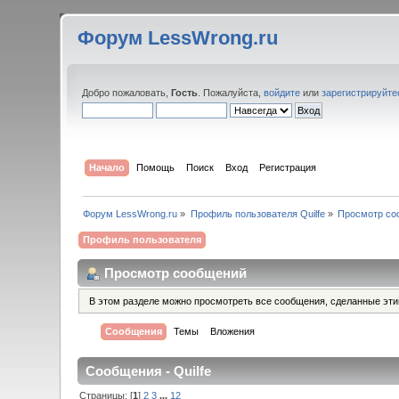
Форум LessWrong.ru
Добро пожаловать,
Гость
. Пожалуйста,
войдите
или
зарегистрируйте
Начало
Помощь
Поиск
Вход
Регистрация
Форум LessWrong.ru
»
Профиль пользователя Quilfe
»
Просмотр со
Профиль пользователя
Просмотр сообщений
В этом разделе можно просмотреть все сообщения, сделанные эт
Сообщения
Темы
Вложения
Сообщения - Quilfe
Страницы: [
1
]
2
3
...
12