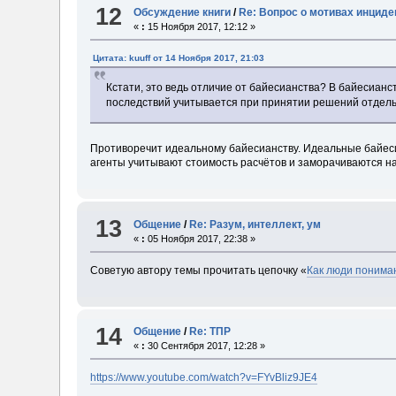
12
Обсуждение книги
/
Re: Вопрос о мотивах инциден
«
:
15 Ноября 2017, 12:12 »
Цитата: kuuff от 14 Ноября 2017, 21:03
Кстати, это ведь отличие от байесианства? В байесиан
последствий учитывается при принятии решений отдель
Противоречит идеальному байесианству. Идеальные байес
агенты учитывают стоимость расчётов и заморачиваются над 
13
Общение
/
Re: Разум, интеллект, ум
«
:
05 Ноября 2017, 22:38 »
Советую автору темы прочитать цепочку «
Как люди понима
14
Общение
/
Re: ТПР
«
:
30 Сентября 2017, 12:28 »
https://www.youtube.com/watch?v=FYvBliz9JE4