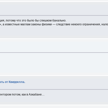
ция, потому что это было бы слишком банально.
», а известные маглам законы физики — следствие некоего ограничения, нало
ать от Квиррелла.
ентором потом, как в Азкабане…