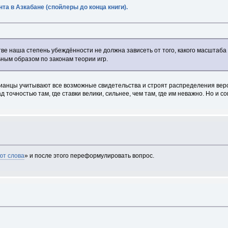
та в Азкабане (спойлеры до конца книги).
стве наша степень убеждённости не должна зависеть от того, какого масштаб
ным образом по законам теории игр.
ианцы учитывают все возможные свидетельства и строят распределения вер
точностью там, где ставки велики, сильнее, чем там, где им неважно. Но и с
ют слова
» и после этого переформулировать вопрос.