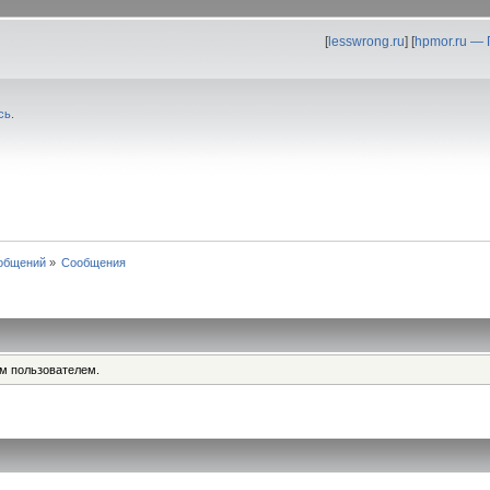
[
lesswrong.ru
] [
hpmor.ru —
сь
.
общений
»
Сообщения
им пользователем.