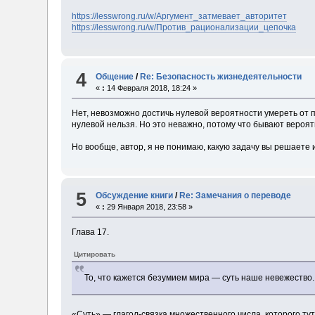
https://lesswrong.ru/w/Аргумент_затмевает_авторитет
https://lesswrong.ru/w/Против_рационализации_цепочка
4
Общение
/
Re: Безопасность жизнедеятельности
«
:
14 Февраля 2018, 18:24 »
Нет, невозможно достичь нулевой вероятности умереть от п
нулевой нельзя. Но это неважно, потому что бывают вероятн
Но вообще, автор, я не понимаю, какую задачу вы решаете 
5
Обсуждение книги
/
Re: Замечания о переводе
«
:
29 Января 2018, 23:58 »
Глава 17.
Цитировать
То, что кажется безумием мира — суть наше невежество.
«Суть» — глагол-связка множественного числа, которого тут