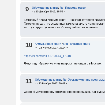
9
Обсуждение книги
/
Re: Природа магии
«
:
10 Декабря 2017, 18:59 »
Юдковский писал, что мир книги — не компьютерная симуля
Также он писал, что вселенная там изначально «магическая
эксплуатируют уязвимости. Ссылку сейчас не вспомню.
10
Обсуждение книги
/
Re: Печатная книга
«
:
23 Ноября 2017, 22:24 »
https://vk.com/wall-41783644_17048
Люди ищут бумажную книгу напрокат ненадолго в Москве.
11
Обсуждение книги
/
Re: Урок по умению проигрыв
«
:
23 Ноября 2017, 20:47 »
Он же тёмную сторону хотел поскорее пробудить. Как с дем