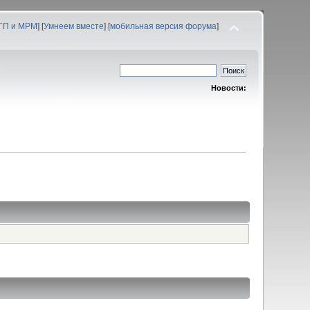
 ГП и МРМ
] [
Умнеем вместе
] [
мобильная версия форума
]
Новости: