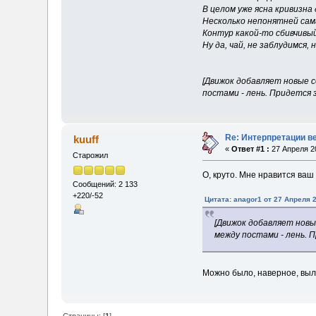
В целом уже ясна кривизна 
Несколько непонятней сама
Контур какой-то сбивчивый:
Ну да, чай, не заблудимся, 
[Движок добавляет новые 
постами - лень. Придется 
Re: Интерпретации в
kuuff
«
Ответ #1 :
27 Апреля 20
Старожил
О, круто. Мне нравится ва
Сообщений: 2 133
+220/-52
Цитата: anagor1 от 27 Апреля 2
[Движок добавляет нов
между постами - лень. 
Можно было, наверное, выло