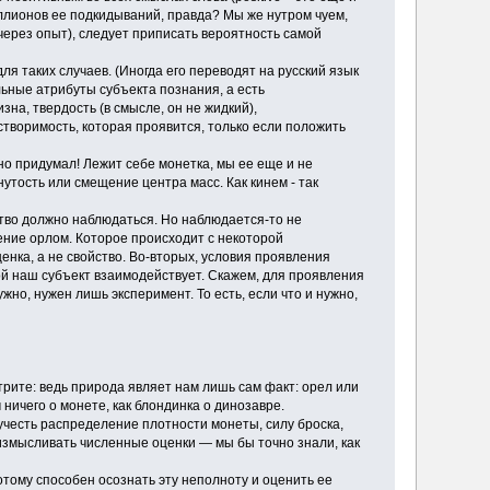
иллионов ее подкидываний, правда? Мы же нутром чуем,
 через опыт), следует приписать вероятность самой
 таких случаев. (Иногда его переводят на русский язык
ьные атрибуты субъекта познания, а есть
на, твердость (в смысле, он не жидкий),
творимость, которая проявится, только если положить
о придумал! Лежит себе монетка, мы ее еще и не
утость или смещение центра масс. Как кинем - так
ство должно наблюдаться. Но наблюдается-то не
дение орлом. Которое происходит с некоторой
енка, а не свойство. Во-вторых, условия проявления
ой наш субъект взаимодействует. Скажем, для проявления
но, нужен лишь эксперимент. То есть, если что и нужно,
ите: ведь природа являет нам лишь сам факт: орел или
 ничего о монете, как блондинка о динозавре.
 учесть распределение плотности монеты, силу броска,
 измысливать численные оценки — мы бы точно знали, как
потому способен осознать эту неполноту и оценить ее