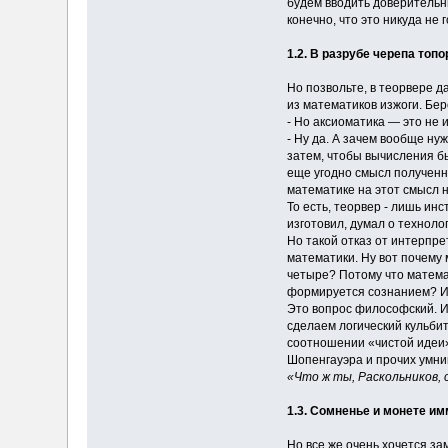
будем вводить доверительн
конечно, что это никуда не 
1.2. В разрубе черепа топо
Но позвольте, в теорвере 
из математиков изжоги. Бер
- Но аксиоматика — это не 
- Ну да. А зачем вообще ну
затем, чтобы вычисления бы
еще угодно смысл полученно
математике на этот смысл н
То есть, теорвер - лишь ин
изготовил, думал о техноло
Но такой отказ от интерпр
математики. Ну вот почему
четыре? Потому что матема
формируется сознанием? И
Это вопрос философский. И 
сделаем логический кульби
соотношении «чистой идеи» 
Шопенгауэра и прочих умник
«Что ж ты, Раскольников, 
1.3. Сомненье и монете и
Но все же очень хочется за