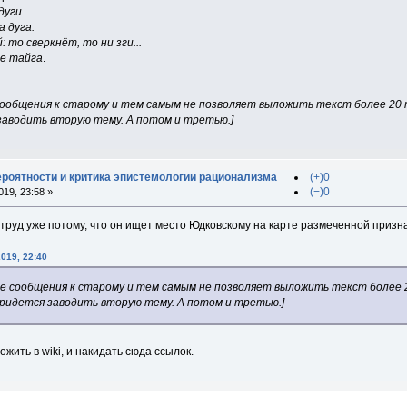
дуги.
 дуга.
 то сверкнёт, то ни зги...
не тайга
.
сообщения к старому и тем самым не позволяет выложить текст более 20 
заводить вторую тему. А потом и третью.]
ероятности и критика эпистемологии рационализма
(+)0
(−)0
19, 23:58 »
ш труд уже потому, что он ищет место Юдковскому на карте размеченной при
019, 22:40
ые сообщения к старому и тем самым не позволяет выложить текст более 
Придется заводить вторую тему. А потом и третью.]
жить в wiki, и накидать сюда ссылок.