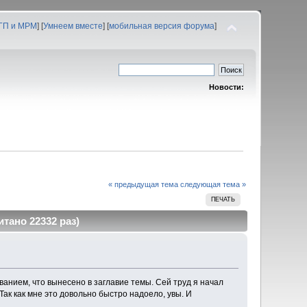
 ГП и МРМ
] [
Умнеем вместе
] [
мобильная версия форума
]
Новости:
« предыдущая тема
следующая тема »
ПЕЧАТЬ
тано 22332 раз)
анием, что вынесено в заглавие темы. Сей труд я начал
Так как мне это довольно быстро надоело, увы. И