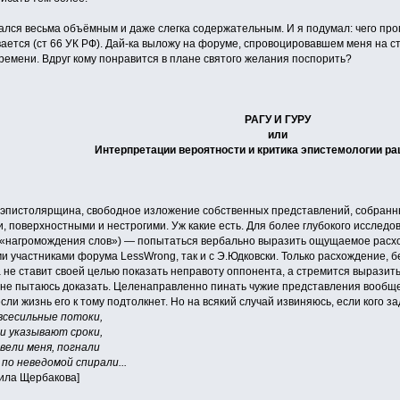
зался весьма объёмным и даже слегка содержательным. И я подумал: чего пр
ается (ст 66 УК РФ). Дай-ка выложу на форуме, спровоцировавшем меня на с
ремени. Вдруг кому понравится в плане святого желания поспорить?
РАГУ И ГУРУ
или
Интерпретации вероятности и критика эпистемологии р
о эпистолярщина, свободное изложение собственных представлений, собранны
, поверхностными и нестрогими. Уж какие есть. Для более глубокого исслед
е. «нагромождения слов») — попытаться вербально выразить ощущаемое расх
ми участниками форума LessWrong, так и с Э.Юдковски. Только расхождение, б
е ставит своей целью показать неправоту оппонента, а стремится выразить 
у не пытаюсь доказать. Целенаправленно пинать чужие представления вообщ
сли жизнь его к тому подтолкнет. Но на всякий случай извиняюсь, если кого за
всесильные потоки,
и указывают сроки,
вели меня, погнали
по неведомой спирали...
аила Щербакова]