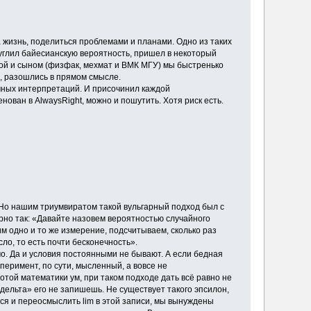
а жизнь, поделиться проблемами и планами. Одно из таких
тгуглил байесианскую вероятность, пришел в некоторый
женой и сыном (физфак, мехмат и ВМК МГУ) мы быстренько
ы, разошлись в прямом смысле.
ичных интерпретаций. И присочинил каждой
нован в AlwaysRight, можно и пошутить. Хотя риск есть.
Но нашим триумвиратом такой вульгарный подход был с
ерно так: «Давайте назовем вероятностью случайного
дим одно и то же измерение, подсчитываем, сколько раз
ло, то есть почти бесконечность».
мо. Да и условия постоянными не бывают. А если бедная
сперимент, по сути, мысленный, а вовсе не
отой математики ум, при таком подходе дать всё равно не
-дельта» его не запишешь. Не существует такого эпсилон,
ься и переосмыслить lim в этой записи, мы вынуждены