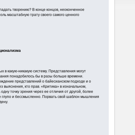
опадать творению? В конце концов, неоконченное
толь масштабную трату своего самого ценного
ационализма
х в какую-никакую систему. Представления могут
ования понадобилось бы в разы больше времени.
ождение представлений о байесианском подходе и о
ез выяснения, кто прав. «Критика» в изначальном,
одну точку зрения через ее отличия от другой, более
е глупо и бессмысленно. Порвать свой шаблон мышления
дену.