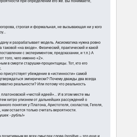
ероятности при определении его же. Вы понимаете,
огорова, строгая и формальная, не вызывающая ни у кого
у...
задачу и разрабатывает модель. Аксиоматика нужна ровно
 таковой «на входе». Физический, практический и какой
оставлении с экспериментом, предсказании, и т.п.) А
т того, чего именно «2».
вным в смерти старушки-процентщицы. Тот, кто его
.
но присутствует убеждение в «истинности» самой
одтверждаться эмпирически? Почему дважды два всегда
екватно реальности? Или потому что реальность
 платоновской «чистой идеей»... И в этом месте мы
 тем хитро улизнем от дальнейших рассуждений о
анного понятия у Платона, Аристотеля, схоластов, Гегеля,
, нам остается только считать вероятности.
ушек - рубль!»
позитивным во всех смыслах слова (positive – это еще и