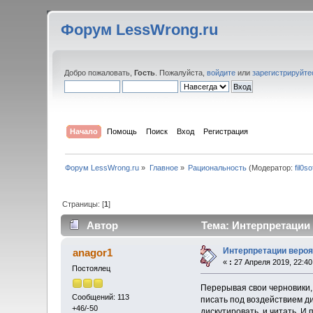
Форум LessWrong.ru
Добро пожаловать,
Гость
. Пожалуйста,
войдите
или
зарегистрируйте
Начало
Помощь
Поиск
Вход
Регистрация
Форум LessWrong.ru
»
Главное
»
Рациональность
(Модератор:
fil0so
Страницы: [
1
]
Автор
Тема: Интерпретации 
Интерпретации вероя
anagor1
«
:
27 Апреля 2019, 22:40
Постоялец
Перерывая свои черновики,
Сообщений: 113
писать под воздействием ди
+46/-50
дискутировать, и читать. И 