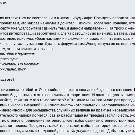
сти.
ия встречаться по воскресеньям в каком-нибудь кафе. Посидеть, поболтать з
прочих тем, что как раз накануне я дочитал ГПиМРМ. После чего, конечно, о
к десерту мне удалось-таки сдвинуть тему в данном направлении. На троих с 
нтов интерпретаций вероятности, слегка разошлись во мнениях, а затем, ув
 мозгового приступа, убрав накладки и наложения, и выделил пять явно разл
шье - ну так, шутки ради. Думаю, с форумом LessWrong, покуда он не переиме
том, что они слишком серьезны.
ть один к двумстам.
трого пуст.
 усыплён. По местам!
х? Ладно, пуск.
частоте!
ниманием не обойти. Она наиболее естественна для обыденного сознания. 
авная беда в том, что это всего лишь интерпретация. И должна звучать прим
давайте, не жалко. А что такое частота? «Это когда мы много-много раз прово
им на число измерений». А «много-много» - это сколько? «Неограниченное чис
что «много-много» для большинства случайных величин на практике нереализуе
ательского напора погнётся, раз за разом падая на твердый стол? То есть, эк
 но строгое определение, которого алкает избалованный стройностью и крас
 содержит подвох. Предел тут какой-то не такой, в обычных терминах «эпсилон
лонение всегда меньше заданной дельты. Флуктуации, однако. Дабы выкрутит