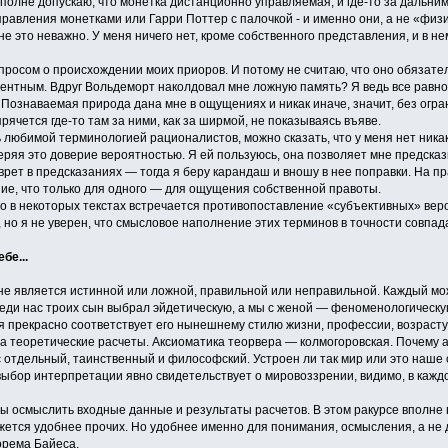
полне допускаю, что монетка дистанционно управляемая, и где-то за дальним
равления монетками или Гарри Поттер с палочкой - и именно они, а не «физи
не это неважно. У меня ничего нет, кроме собственного представления, и в не
опросом о происхождении моих приоров. И потому не считаю, что оно обязат
ентным. Вдруг Вольдеморт наколдовал мне ложную память? Я ведь все равно 
Познаваемая природа дана мне в ощущениях и никак иначе, значит, без огра
рячется где-то там за ними, как за ширмой, не показываясь въяве.
 любимой терминологией рационалистов, можно сказать, что у меня нет никако
ряя это доверие вероятностью. Я ей пользуюсь, она позволяет мне предсказ
врет в предсказаниях — тогда я беру карандаш и вношу в нее поправки. На пр
ие, что только для одного — для ощущения собственной правоты.
о в некоторых текстах встречается противопоставление «субъективных» веро
), но я не уверен, что смысловое наполнение этих терминов в точности совпад
бе...
е является истинной или ложной, правильной или неправильной. Каждый може
еди нас троих сын выбрал эйдетическую, а мы с женой — феноменологическую
 прекрасно соответствует его нынешнему стилю жизни, профессии, возрасту
а теоретические расчеты. Аксиоматика теорвера — колмогоровская. Почему 
 отдельный, таинственный и философский. Устроен ли так мир или это наше с
 выбор интерпретации явно свидетельствует о мировоззрении, видимо, в кажд
ы осмыслить входные данные и результаты расчетов. В этом ракурсе вполне
ется удобнее прочих. Но удобнее именно для понимания, осмысления, а не д
орема Байеса.