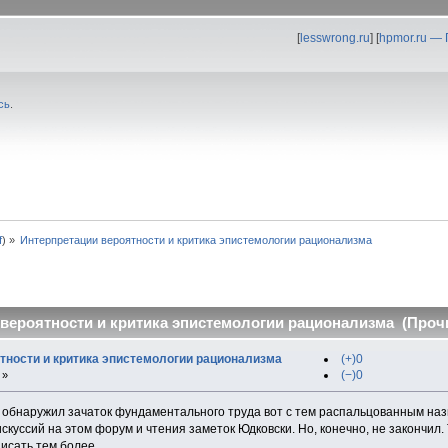
[
lesswrong.ru
] [
hpmor.ru —
сь
.
f
) »
Интерпретации вероятности и критика эпистемологии рационализма
вероятности и критика эпистемологии рационализма (Прочи
тности и критика эпистемологии рационализма
(+)0
(−)0
 »
 обнаружил зачаток фундаментального труда вот с тем распальцованным назв
скуссий на этом форум и чтения заметок Юдковски. Но, конечно, не закончил. 
писать тем более.