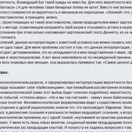
оятность. Всеведущий Бог такой нужды не имел бы. Для него вероятности вс
апласа».) А для человека такая бинарная логика не катит. Вместо нее возни
тез») появляется их вероятность и механизм ее переоценки. «Логикой» это, на
эпистемологии, в принципе, можно.
проистекающее из такой эпистемологии, своим прародителем имеет картези
 о методе, позволяющем направлять свой разум и отыскивать истину в науках»
 сознании при этом сильно напоминают картезианский театр Деннета, из-за 
нтеллекта.
ллюзий, данную интерпретацию с известной условностью можно назвать неок
 не одна такая. Для меня проблема состоит в том, что данная интерпретация
 отдает детерминизмом, что не укладывается в мои представление о мире, 
ики и экзистенциализма. А вот жена невзлюбила ее по неожиданной причине
 всех знакомых мне женщин, она выразилась примерно так: «Самое ценное д
орах.
гносеологическом разрезе, я сформулировал интерпретацию вероятности без
то гордо называют себя «байесианцами», при ближайшем рассмотрении испов
номенологической (ниже этот выбор будет пояснен подробнее): вероятность 
 событий, «степень веры». «Но и мы так считаем!» - скажут иные байесианцы
азные понятия. Феноменологическая формулировка ведет к существенно ины
оззрение и другой рационализм, нежели тот, что проповедует Юдковски. Эпи
гу: в диалектике сознания и реальности первая редуцирует сознание, а втор
ологически приемлем, но с одной тонкой, неуловимой на практике разницей. 
ниях. У меня есть лишь образ монетки, созданный моими предыдущими позн
алитическое (из предыдущих опытов). И попросту не задаюсь вопросом о том