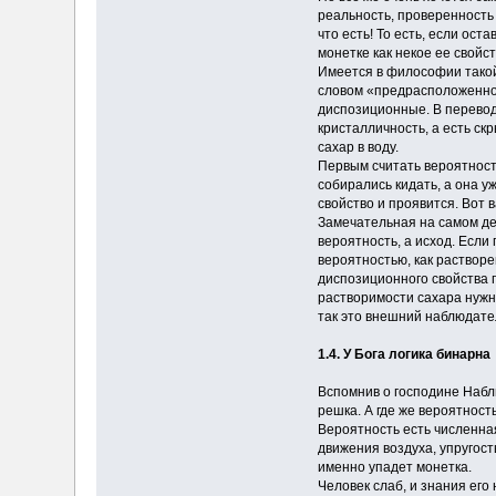
реальность, проверенность
что есть! То есть, если ос
монетке как некое ее свойс
Имеется в философии такой
словом «предрасположеннос
диспозиционные. В переводе
кристалличность, а есть с
сахар в воду.
Первым считать вероятност
собирались кидать, а она у
свойство и проявится. Вот
Замечательная на самом дел
вероятность, а исход. Если
вероятностью, как растворе
диспозиционного свойства 
растворимости сахара нужна
так это внешний наблюдате
1.4. У Бога логика бинарна
Вспомнив о господине Набл
решка. А где же вероятность
Вероятность есть численная
движения воздуха, упругост
именно упадет монетка.
Человек слаб, и знания его