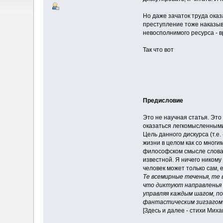
Но даже зачаток труда ока
преступление тоже наказыв
невосполнимого ресурса - в
Так что вот
Предисловие
Это не научная статья. Эт
оказаться легкомысленными
Цель данного дискурса (т.
жизни в целом как со многи
философском смысле слова н
известной. Я ничего ником
человек может только сам, е
Те всемирные теченья, те 
что диктуют направленья 
управляя каждым шагом, по
фантастическим зигзагом 
[Здесь и далее - стихи Мих