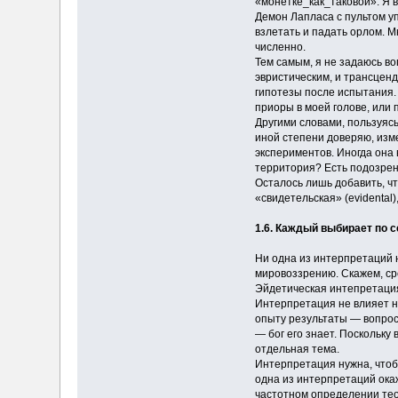
«монетке_как_таковой». Я в
Демон Лапласа с пультом уп
взлетать и падать орлом. М
численно.
Тем самым, я не задаюсь в
эвристическим, и трансценд
гипотезы после испытания. 
приоры в моей голове, или п
Другими словами, пользуясь
иной степени доверяю, изме
экспериментов. Иногда она 
территория? Есть подозрен
Осталось лишь добавить, чт
«свидетельская» (evidental
1.6. Каждый выбирает по се
Ни одна из интерпретаций н
мировоззрению. Скажем, ср
Эйдетическая интепретация
Интерпретация не влияет н
опыту результаты — вопрос
— бог его знает. Поскольку
отдельная тема.
Интерпретация нужна, чтоб
одна из интерпретаций окаж
частотном определении те