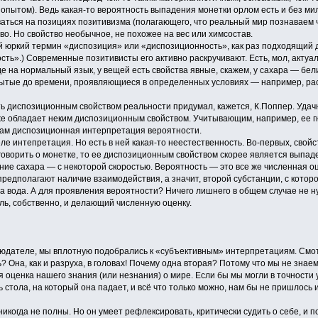
 опытом). Ведь какая-то вероятность выпадения монетки орлом есть и без м
таваться на позициях позитивизма (полагающего, что реальный мир познаваем
тво. Но свойство необычное, не похожее на вес или химсостав.
 юркий термин «диспозиция» или «диспозиционность», как раз подходящий для
ть».) Современные позитивисты его активно раскручивают. Есть, мол, актуал
 на нормальный язык, у вещей есть свойства явные, скажем, у сахара — белиз
крытые до времени, проявляющиеся в определенных условиях — например, рас
ь диспозиционным свойством реальности придумал, кажется, К.Поппер. Удачн
же обладает неким диспозиционным свойством. Учитывающим, например, ее гн
 вам диспозиционная интерпретация вероятности.
е интепретация. Но есть в ней какая-то неестественность. Во-первых, свой
 говорить о монетке, то ее диспозиционным свойством скорее является выпа
ние сахара — с некоторой скоростью. Вероятность — это все же численная оц
предполагают наличие взаимодействия, а значит, второй субстанции, с котор
 вода. А для проявления вероятности? Ничего лишнего в общем случае не нуж
ль, собственно, и делающий численную оценку.
юдателе, мы вплотную подобрались к «субъективным» интерпретациям. Смотр
? Она, как и разруха, в головах! Почему одна вторая? Потому что мы не знаем
 оценка нашего знания (или незнания) о мире. Если бы мы могли в точности
ь стола, на который она падает, и всё что только можно, нам бы не пришлось
 никогда не полны. Но он умеет рефлексировать, критически судить о себе, и 