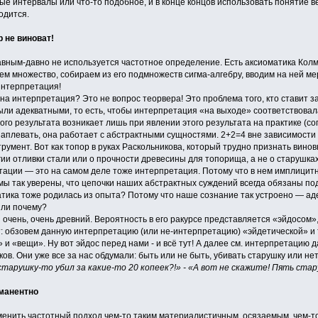
ые интервалы или что-то подобное, и в конце концов использовать понятие в
годится.
р не виноват!
давным-давно не используется частотное определение. Есть аксиоматика Колм
ем множество, собираем из его подмножеств сигма-алгебру, вводим на ней мер
интерпретация!
жна интерпретация? Это не вопрос теорвера! Это проблема того, кто ставит 
ли адекватными, то есть, чтобы интерпретация «на выходе» соответствовала
го результата возникает лишь при явлении этого результата на практике (соп
аплевать, она работает с абстрактными сущностями. 2+2=4 вне зависимости о
струмент. Вот как топор в руках Раскольникова, который трудно признать вино
гии отливки стали или о прочности древесины для топорища, а не о старушках
етации — это на самом деле тоже интерпретация. Потому что в нем имплицит
 мы так уверены, что цепочки наших абстрактных суждений всегда обязаны п
тика тоже родилась из опыта? Потому что наше сознание так устроено — ад
ли почему?
очень, очень древний. Вероятность в его ракурсе представляется «эйдосом»,
т: обзовем данную интерпретацию (или не-интерпретацию) «эйдетической» и
и «вещи». Ну вот эйдос перед нами - и всё тут! А далее см. интерпретацию д
ов. Они уже все за нас обдумали: быть или не быть, убивать старушку или нет
старушку-то убил за какие-то 20 копеек?!» - «А вот не скажите! Пять стар
мманентно
менить частотный подход чем-то таким материалистичным, осязаемым, чем-то 