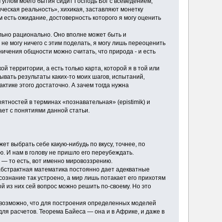
 углом моего бытия сидит Господь Бог с всеведением,
ческая реальность», хихикая, заставляют монетку
м есть ожидание, достоверность которого я могу оценить
ельно рационально. Оно вполне может быть и
не могу ничего с этим поделать, я могу лишь переоценить
ничения общности можно считать, что природа - и есть
й территории, а есть только карта, которой я в той или
ывать результаты каких-то моих шагов, испытаний,
актике этого достаточно. А зачем тогда нужна
ятностей в терминах «познавательная» (epistimik) и
ает с понятиями данной статьи.
т выбрать себе какую-нибудь по вкусу, точнее, по
. И нам в голову не пришло его переубеждать.
 — то есть, вот именно мировоззрению.
абстрактная математика постоянно дает адекватные
ознание так устроено, а мир лишь потакает его прихотям
ой из них сей вопрос можно решить по-своему. Но это
 возможно, что для построения определенных моделей
ля расчетов. Теорема Байеса — она и в Африке, и даже в