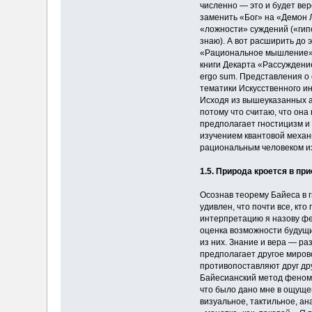
численно — это и будет вер
заменить «Бог» на «Демон Л
«ложности» суждений («гипо
знаю). А вот расширить до 
«Рациональное мышление», 
книги Декарта «Рассуждение
ergo sum. Представления о
тематики Искусственного и
Исходя из вышеуказанных а
потому что считаю, что она
предполагает гностицизм и
изучением квантовой механ
рациональным человеком из
1.5. Природа кроется в при
Осознав теорему Байеса в 
удивлен, что почти все, к
интерпретацию я назову фе
оценка возможности будущих
из них. Знание и вера — р
предполагает другое миров
противопоставляют друг дру
Байесианский метод феномен
что было дано мне в ощуще
визуальное, тактильное, ан