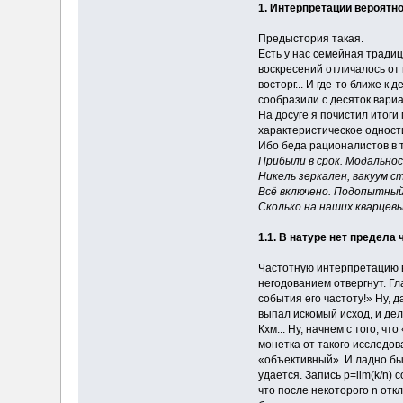
1. Интерпретации вероятно
Предыстория такая.
Есть у нас семейная традиц
воскресений отличалось от 
восторг... И где-то ближе 
сообразили с десяток вариа
На досуге я почистил итоги
характеристическое одности
Ибо беда рационалистов в 
Прибыли в срок. Модальнос
Никель зеркален, вакуум с
Всё включено. Подопытный
Сколько на наших кварцевы
1.1. В натуре нет предела 
Частотную интерпретацию в
негодованием отвергнут. Гл
события его частоту!» Ну, 
выпал искомый исход, и дел
Кхм... Ну, начнем с того, 
монетка от такого исследов
«объективный». И ладно бы,
удается. Запись p=lim(k/n)
что после некоторого n отк