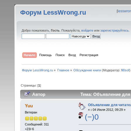
Форум LessWrong.ru
[
lesswro
Добро пожаловать,
Гость
. Пожалуйста,
войдите
или
зарегистрируйтесь
.
Начало
Помощь
Поиск
Вход
Регистрация
Форум LessWrong.ru
»
Главное
»
Обсуждение книги
(Модератор:
fil0sof
)
Страницы: [
1
]
Автор
Тема: Объявление для 
Объявление для читате
Yuu
«
:
04 Июля 2012, 09:29 »
Ветеран
(−)0
Сообщений: 311
+23/-6