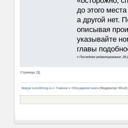
«осторожно, с
до этого места
а другой нет. 
описывая прои
указывайте но
главы подобно
«
Последнее редактирование: 28 Д
Страницы: [
1
]
Форум LessWrong.ru
»
Главное
»
Обсуждение книги
(Модератор:
fil0sof
)