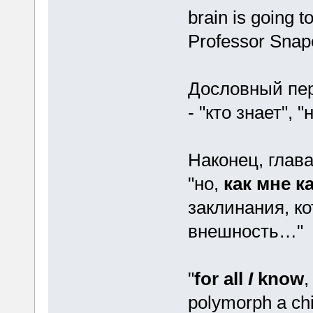
brain is going t
Professor Snap
Дословный пе
- "кто знает", 
Наконец, глава
"но,
как мне к
заклинания, к
внешность…"
"
for all
I
know
,
polymorph a chi