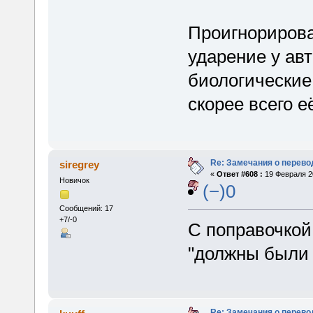
Проигнорирова
ударение у авт
биологические
скорее всего е
Re: Замечания о перево
siregrey
«
Ответ #608 :
19 Февраля 20
Новичок
(−)0
Сообщений: 17
+7/-0
С поправочкой,
"должны были 
Re: Замечания о перево