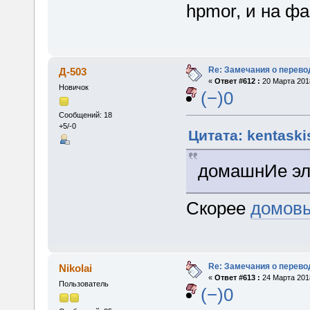
hpmor, и на ф
Re: Замечания о перево
Д-503
«
Ответ #612 :
20 Марта 2018
Новичок
(−)0
Сообщений: 18
+5/-0
Цитата: kentaski
домашнИе э
Скорее
домов
Re: Замечания о перево
Nikolai
«
Ответ #613 :
24 Марта 2018
Пользователь
(−)0