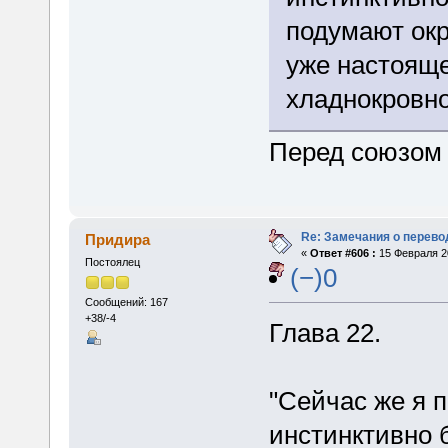
подумают окр
уже настоящ
хладнокровно
Перед союзо
Re: Замечания о перево
Придира
«
Ответ #606 :
15 Февраля 20
Постоялец
(−)0
Сообщений: 167
+38/-4
Глава 22.
"Сейчас же я п
инстинктивно 