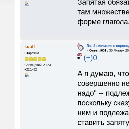
Запятая обяза
там множестве
форме глагола,
Re: Замечания о перево
kuuff
«
Ответ #601 :
30 Января 201
Старожил
(−)0
Сообщений: 2 133
+220/-52
А я думаю, что
совершенно не 
надо" -- подле
поскольку ска
ним и подлежа
ставить запят