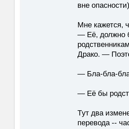
вне опасности)
Мне кажется, ч
— Её, должно 
родственникам
Драко. — Поэт
— Бла-бла-бл
— Её бы родст
Тут два измен
перевода -- ча