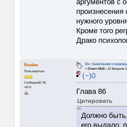
аргументов с 
произнесения 
нужного уровня
Кроме того рег
Драко психоло
Re: Замечания о перево
Ruslan
«
Ответ #610 :
23 Февраля 20
Пользователь
(−)0
Сообщений: 65
+0/-0
Глава 86
Цитировать
Должно быть,
его выдало, 