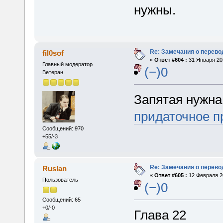
нужны.
Re: Замечания о перево
fil0sof
«
Ответ #604 :
31 Января 201
Главный модератор
(−)0
Ветеран
Запятая нужна
придаточное 
Сообщений: 970
+55/-3
Re: Замечания о перево
Ruslan
«
Ответ #605 :
12 Февраля 20
Пользователь
(−)0
Сообщений: 65
+0/-0
Глава 22