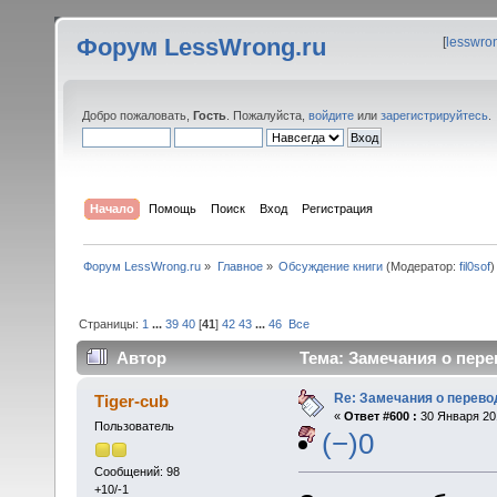
Форум LessWrong.ru
[
lesswro
Добро пожаловать,
Гость
. Пожалуйста,
войдите
или
зарегистрируйтесь
.
Начало
Помощь
Поиск
Вход
Регистрация
Форум LessWrong.ru
»
Главное
»
Обсуждение книги
(Модератор:
fil0sof
)
Страницы:
1
...
39
40
[
41
]
42
43
...
46
Все
Автор
Тема: Замечания о пере
Re: Замечания о перево
Tiger-cub
«
Ответ #600 :
30 Января 201
Пользователь
(−)0
Сообщений: 98
+10/-1