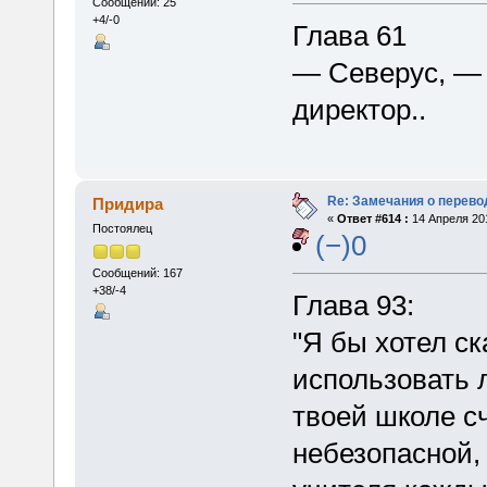
Сообщений: 25
+4/-0
Глава 61
— Северус, —
директор..
Re: Замечания о перево
Придира
«
Ответ #614 :
14 Апреля 201
Постоялец
(−)0
Сообщений: 167
+38/-4
Глава 93:
"Я бы хотел ск
использовать 
твоей школе с
небезопасной,