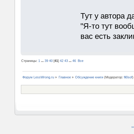
Тут у автора д
"Я-то тут вооб
вас есть закл
Страницы:
1
...
39
40
[
41
]
42
43
...
46
Все
Форум LessWrong.ru
»
Главное
»
Обсуждение книги
(Модератор:
fil0sof
)
SM