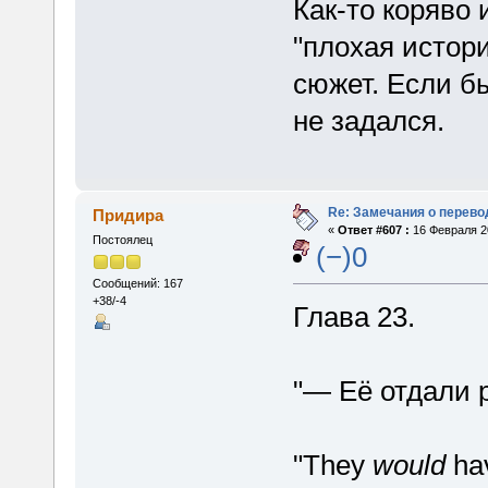
Как-то коряво 
"плохая истори
сюжет. Если б
не задался.
Re: Замечания о перево
Придира
«
Ответ #607 :
16 Февраля 20
Постоялец
(−)0
Сообщений: 167
+38/-4
Глава 23.
"— Её отдали 
"They
would
hav