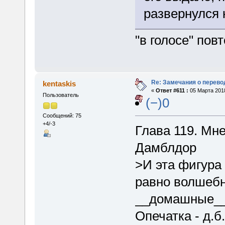
развернулся 
"в голосе" по
Re: Замечания о перево
kentaskis
«
Ответ #611 :
05 Марта 2018
Пользователь
(−)0
Сообщений: 75
+4/-3
Глава 119. Мн
Дамблдор
>И эта фигура
равно волшебн
__домашные__ 
Опечатка - д.б