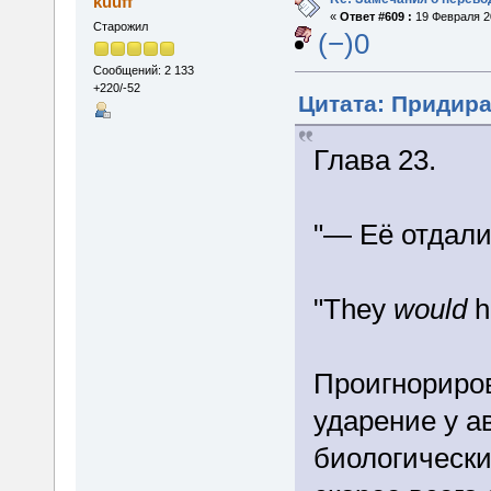
kuuff
«
Ответ #609 :
19 Февраля 20
Старожил
(−)0
Сообщений: 2 133
+220/-52
Цитата: Придира
Глава 23.
"— Её отдали
"They
would
h
Проигнориров
ударение у ав
биологически