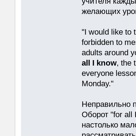
учителя кажды
желающих уро
"I would like to 
forbidden to me
adults around yo
all I know
, the
everyone lesso
Monday."
Неправильно пе
Оборот "for all
настолько мало
рассматривать