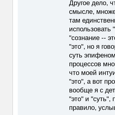
Другое дело, чт
смысле, множе
там единственн
использовать "
"сознание -- э
"это", но я го
суть эпифеном
процессов мног
что моей инту
"это", а вот пр
вообще я с де
"это" и "суть"
правило, услыш