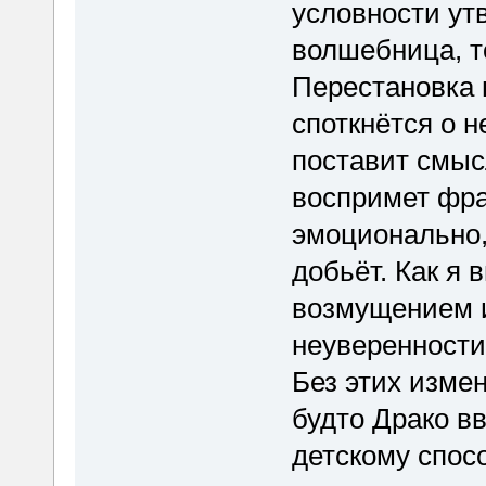
условности ут
волшебница, то
Перестановка п
споткнётся о 
поставит смыс
воспримет фра
эмоционально,
добьёт. Как я 
возмущением и
неуверенности
Без этих изме
будто Драко в
детскому спосо