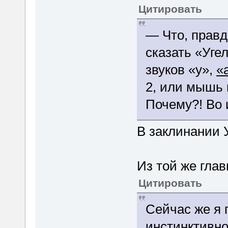
Цитировать
— Что, правд
сказать «Уге
звуков «у»,
«
2, или мышь 
Почему?! Во 
В заклинании У
Из той же глав
Цитировать
Сейчас же я 
инстинктивно