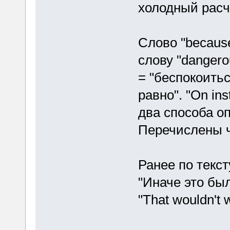
холодный расч
Слово "because
слову "dangerou
= "беспокоитьс
равно". "On inst
два способа оп
Перечислены ч
Ранее по текст
"Иначе это бы
"That wouldn't 