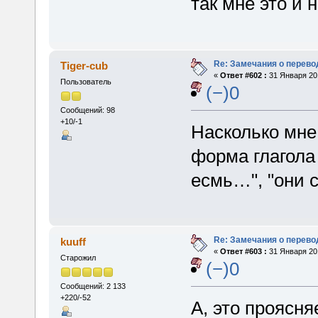
так мне это и 
Re: Замечания о перево
Tiger-cub
«
Ответ #602 :
31 Января 201
Пользователь
(−)0
Сообщений: 98
+10/-1
Насколько мне
форма глагола
есмь…", "они с
Re: Замечания о перево
kuuff
«
Ответ #603 :
31 Января 201
Старожил
(−)0
Сообщений: 2 133
+220/-52
А, это проясняе