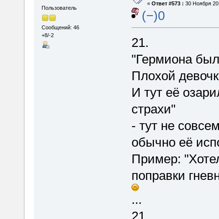
«
Ответ #573 :
30 Ноября 201
Пользователь
(−)0
Сообщений: 46
+8/-2
21.
"Гермиона был
Плохой девочк
И тут её озари
страхи"
- тут не совс
обычно её исп
Пример: "Хоте
поправки гневн
...
21.