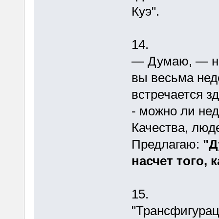
Куэ".
14.
— Думаю, — н
вы весьма нед
встречается з
- можно ли не
Качества, люде
Предлагаю:
"Д
насчет того, к
15.
"Трансфигура