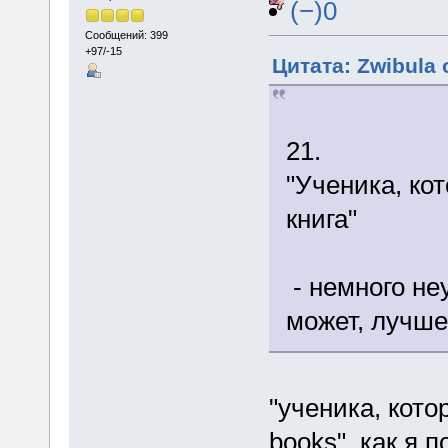
(−)0
Сообщений: 399
+97/-15
Цитата: Zwibula 
21.
"Ученика, кот
книга"
- немного не
может, лучш
"ученика, кото
books", как я 