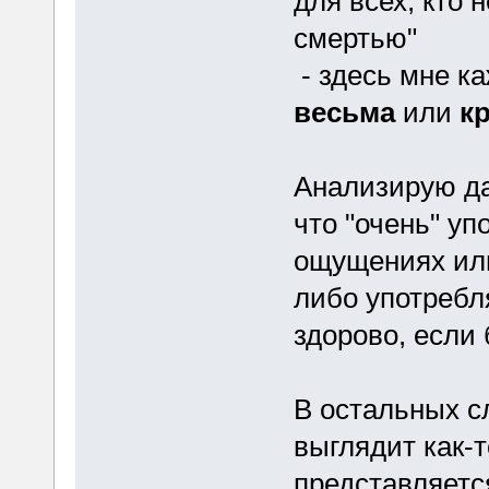
для всех, кто 
смертью"
- здесь мне к
весьма
или
к
Анализирую да
что "очень" уп
ощущениях или
либо употребл
здорово, если б
В остальных с
выглядит как-т
представляетс