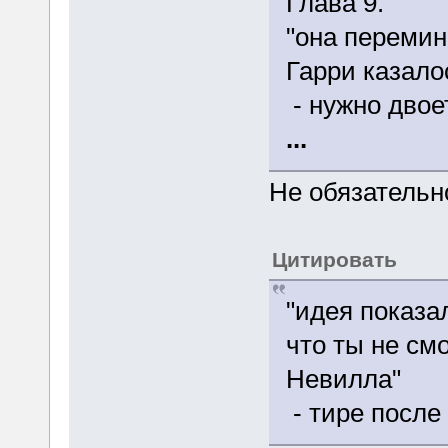
Глава 9.
"она перемина
Гарри казало
- нужно двое
...
Не обязательно
Цитировать
"идея показа
что ты не смо
Невилла"
- тире посл