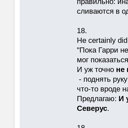
правильно: ин
сливаются в о
18.
He certainly did
"Пока Гарри не
мог показатьс
И уж точно
не 
- поднять руку 
что-то вроде н
Предлагаю:
И 
Северус
.
18.