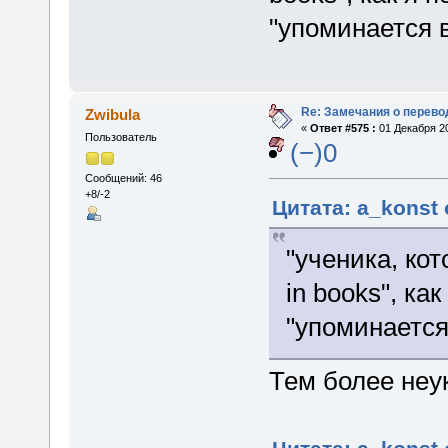
"упоминается в
Re: Замечания о перево
Zwibula
«
Ответ #575 :
01 Декабря 20
Пользователь
(−)0
Сообщений: 46
+8/-2
Цитата: a_konst 
"ученика, кот
in books", ка
"упоминается 
Тем более неу