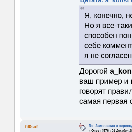
Цитата: a_konst 
Я, конечно, н
Но я все-так
способен пон
себе коммент
я не согласен
Дорогой
a_kon
ваш пример и 
говорят прави
самая первая с
Re: Замечания о перево
fil0sof
«
Ответ #576 :
01 Декабря 20