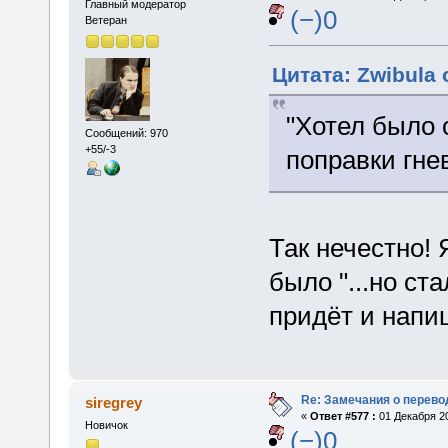
Главный модератор
(−)0
Ветеран
Цитата: Zwibula 
"Хотел было 
Сообщений: 970
+55/-3
поправки гне
Так нечестно! 
было "...но ст
придёт и напиш
Re: Замечания о перево
siregrey
«
Ответ #577 :
01 Декабря 20
Новичок
(−)0