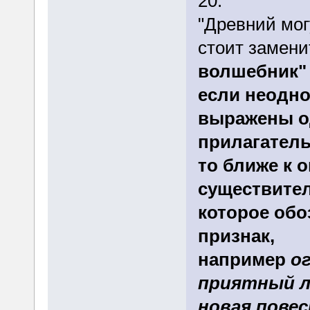
20.
"Древний мо
стоит замени
волшебник"
если неодн
выражены о
прилагател
то ближе к 
существител
которое обо
признак,
например
о
приятный л
новая пове