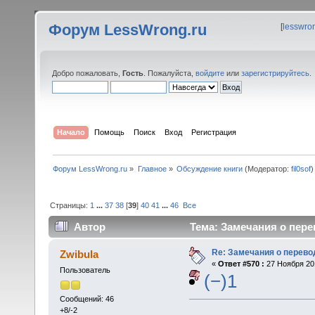
Форум LessWrong.ru
[
lesswro
Добро пожаловать,
Гость
. Пожалуйста,
войдите
или
зарегистрируйтесь
.
Начало
Помощь
Поиск
Вход
Регистрация
Форум LessWrong.ru
»
Главное
»
Обсуждение книги
(Модератор:
fil0sof
)
Страницы:
1
...
37
38
[
39
]
40
41
...
46
Все
Автор
Тема: Замечания о пере
Re: Замечания о перево
Zwibula
«
Ответ #570 :
27 Ноября 201
Пользователь
(−)1
Сообщений: 46
+8/-2