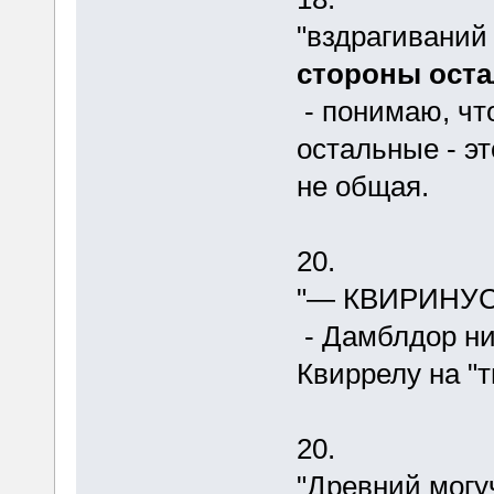
"вздрагиваний
стороны ост
- понимаю, что
остальные - эт
не общая.
20.
"— КВИРИНУС
- Дамблдор ни
Квиррелу на "т
20.
"Древний могу