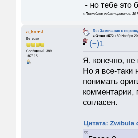
- но тебе это 
«
Последнее редактирование: 30 Н
Re: Замечания о перево
a_konst
«
Ответ #572 :
30 Ноября 201
Ветеран
(−)1
Сообщений: 399
+97/-15
Я, конечно, не
Но я все-таки 
понимать ориг
комментарии, п
согласен.
Цитата: Zwibula 