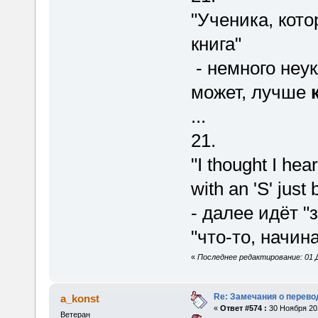
"Ученика, кото
книга"
- немного неу
может, лучше
...
21.
"I thought I he
with an 'S' jus
- далее идёт "
"что-то, начин
«
Последнее редактирование: 01 Д
Re: Замечания о перево
a_konst
«
Ответ #574 :
30 Ноября 201
Ветеран