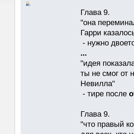
Глава 9.
"она переминал
Гарри казалос
- нужно двоет
...
"идея показала
ты не смог от 
Невилла"
- тире после
о
Глава 9.
"что правый ко