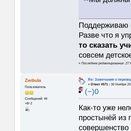
Поддерживаю п
Разве что я у
то сказать уч
совсем детско
«
Последнее редактирование: 27 Н
Re: Замечания о перево
Zwibula
«
Ответ #571 :
30 Ноября 201
Пользователь
(−)0
Сообщений: 46
+8/-2
Как-то уже нел
простынёй из п
совершенство 