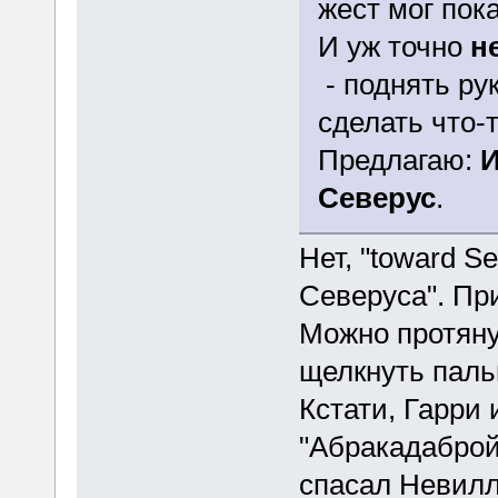
жест мог пок
И уж точно
н
- поднять рук
сделать что-
Предлагаю:
И
Северус
.
Нет, "toward S
Северуса". Пр
Можно протяну
щелкнуть паль
Кстати, Гарри 
"Абракадаброй"
спасал Невилл