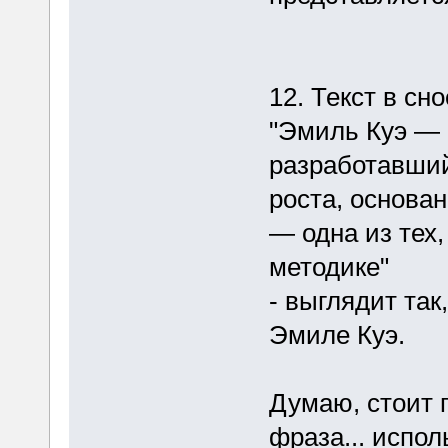
12. Текст в сно
"Эмиль Куэ — 
разработавший
роста, основа
— одна из тех,
методике"
- выглядит так
Эмиле Куэ.
Думаю, стоит 
фраза... испо