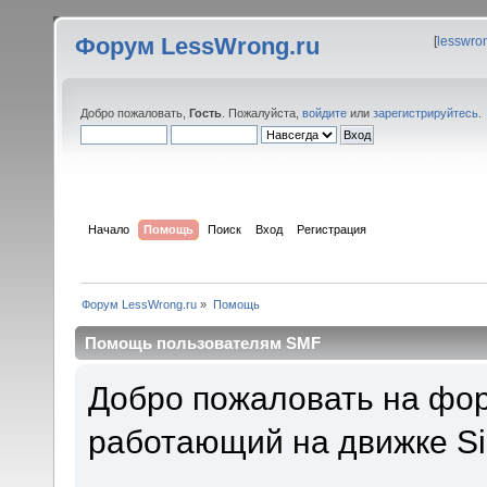
Форум LessWrong.ru
[
lesswro
Добро пожаловать,
Гость
. Пожалуйста,
войдите
или
зарегистрируйтесь
.
Начало
Помощь
Поиск
Вход
Регистрация
Форум LessWrong.ru
»
Помощь
Помощь пользователям SMF
Добро пожаловать на фор
работающий на движке Si