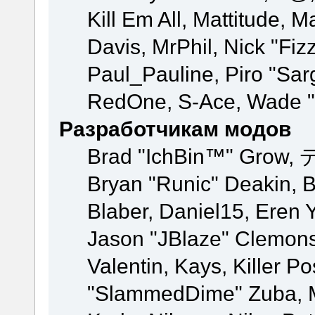
Kill Em All, Mattitude, M
Davis, MrPhil, Nick "Fiz
Paul_Pauline, Piro "Sar
RedOne, S-Ace, Wade "
Разработчикам модов
Brad "IchBin™" Grow, 
Bryan "Runic" Deakin, 
Blaber, Daniel15, Eren 
Jason "JBlaze" Clemons
Valentin, Kays, Killer P
"SlammedDime" Zuba, M