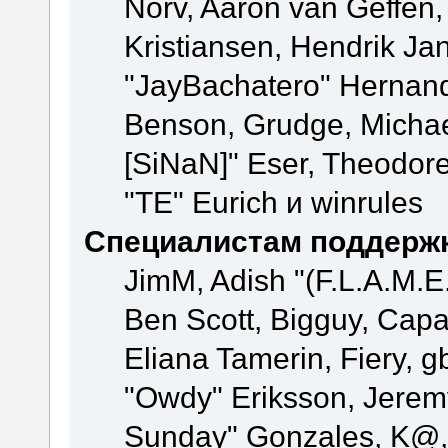
Norv, Aaron van Geffen,
Kristiansen, Hendrik Ja
"JayBachatero" Hernand
Benson, Grudge, Michael
[SiNaN]" Eser, Theodore
"TE" Eurich и winrules
Специалистам поддерж
JimM, Adish "(F.L.A.M.E.
Ben Scott, Bigguy, Cap
Eliana Tamerin, Fiery, g
"Owdy" Eriksson, Jeremy 
Sunday" Gonzales, K@, 