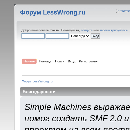
Форум LessWrong.ru
[
lesswro
Добро пожаловать,
Гость
. Пожалуйста,
войдите
или
зарегистрируйтесь
.
Начало
Помощь
Поиск
Вход
Регистрация
Форум LessWrong.ru
Благодарности
Simple Machines выража
помог создать SMF 2.0 
проектом на всем протя