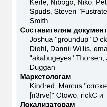
Kerle, Nibogo, Niko, Pet
Spuds, Steven "Fustrate
Smith
Составителям докумен
Joshua "groundup" Dicke
Diehl, Dannii Willis, e
"akabugeyes" Thorsen, J
Duggan
Маркетологам
Kindred, Marcus "cσσкι
[n3rve]" Otowo, rickC и
Локализаторам