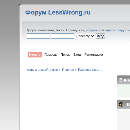
Форум LessWrong.ru
Добро пожаловать,
Гость
. Пожалуйста,
войдите
или
зарегистрируйте
Начало
Помощь
Поиск
Вход
Регистрация
Форум LessWrong.ru
»
Главное
»
Рациональность
Вним
В