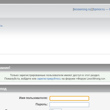
[
lesswrong.ru
] [
hpmor.ru —
сь
.
ание!
Только зарегистрированные пользователи имеют доступ в этот раздел.
Пожалуйста, войдите или
зарегистрируйтесь
на форуме «Форум LessWrong.ru».
ход
Имя пользователя:
Пароль: