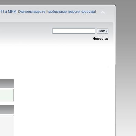
 ГП и МРМ
] [
Умнеем вместе
] [
мобильная версия форума
]
Новости: