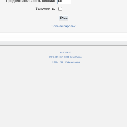
Продолжительность сессии:
Запомнить:
Забыли пароль?
CC BY-SA 4.0
SMF 2.0.14
|
SMF © 2011
,
Simple Machines
XHTML
RSS
Мобильная версия