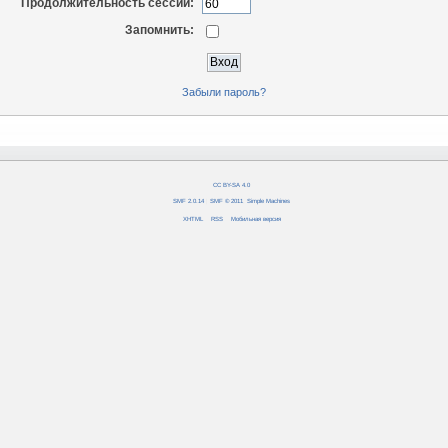
Продолжительность сессии:
Запомнить:
Забыли пароль?
CC BY-SA 4.0
SMF 2.0.14
|
SMF © 2011
,
Simple Machines
XHTML
RSS
Мобильная версия