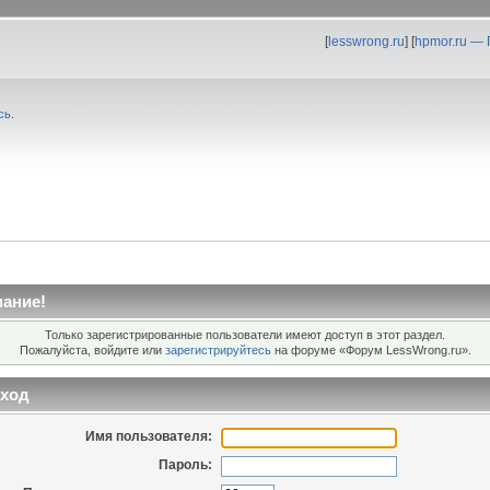
[
lesswrong.ru
] [
hpmor.ru —
сь
.
ание!
Только зарегистрированные пользователи имеют доступ в этот раздел.
Пожалуйста, войдите или
зарегистрируйтесь
на форуме «Форум LessWrong.ru».
ход
Имя пользователя:
Пароль: