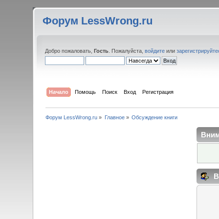
Форум LessWrong.ru
Добро пожаловать,
Гость
. Пожалуйста,
войдите
или
зарегистрируйте
Начало
Помощь
Поиск
Вход
Регистрация
Форум LessWrong.ru
»
Главное
»
Обсуждение книги
Вним
В