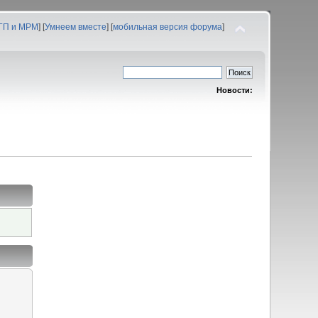
 ГП и МРМ
] [
Умнеем вместе
] [
мобильная версия форума
]
Новости: