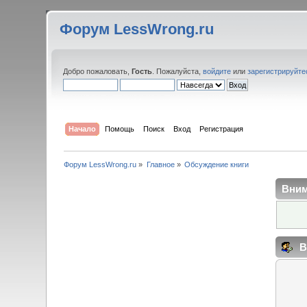
Форум LessWrong.ru
Добро пожаловать,
Гость
. Пожалуйста,
войдите
или
зарегистрируйте
Начало
Помощь
Поиск
Вход
Регистрация
Форум LessWrong.ru
»
Главное
»
Обсуждение книги
Вним
В