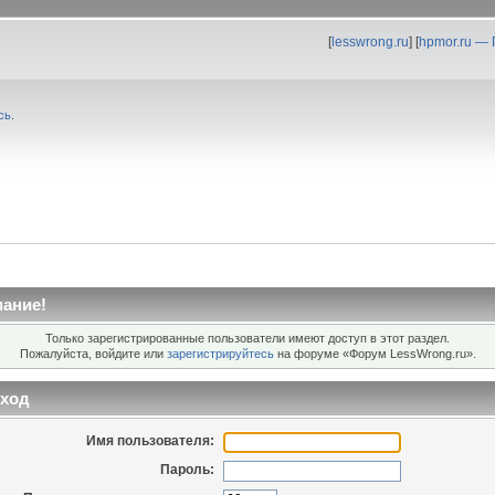
[
lesswrong.ru
] [
hpmor.ru —
сь
.
ание!
Только зарегистрированные пользователи имеют доступ в этот раздел.
Пожалуйста, войдите или
зарегистрируйтесь
на форуме «Форум LessWrong.ru».
ход
Имя пользователя:
Пароль: