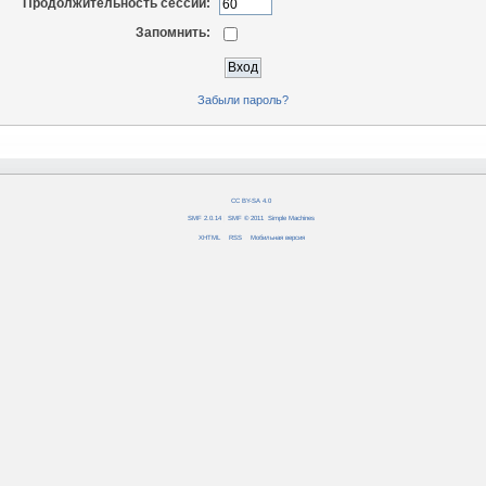
Продолжительность сессии:
Запомнить:
Забыли пароль?
CC BY-SA 4.0
SMF 2.0.14
|
SMF © 2011
,
Simple Machines
XHTML
RSS
Мобильная версия