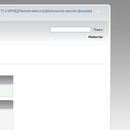
 ГП и МРМ
] [
Умнеем вместе
] [
мобильная версия форума
]
Новости: