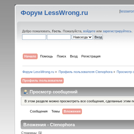
Форум LessWrong.ru
[
lesswro
Добро пожаловать,
Гость
. Пожалуйста,
войдите
или
зарегистрируйтесь
.
Начало
Помощь
Поиск
Вход
Регистрация
Форум LessWrong.ru
»
Профиль пользователя Ctenophora
»
Просмотр 
Профиль пользователя
Просмотр сообщений
В этом разделе можно просмотреть все сообщения, сделанные этим п
Сообщения
Темы
Вложения
Вложения - Ctenophora
Страницы: [
1
]