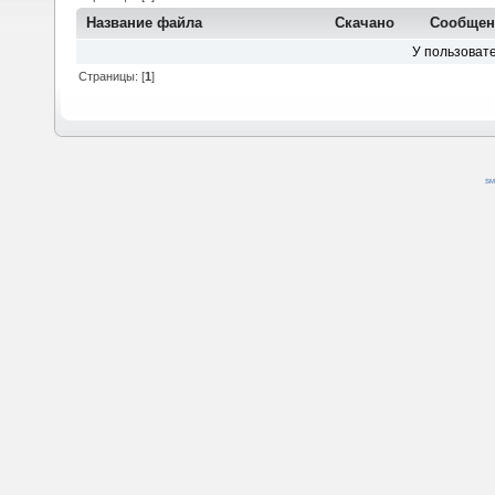
Название файла
Скачано
Сообщен
У пользовате
Страницы: [
1
]
SM