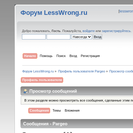
Форум LessWrong.ru
[
lesswro
Добро пожаловать,
Гость
. Пожалуйста,
войдите
или
зарегистрируйтесь
.
Начало
Помощь
Поиск
Вход
Регистрация
Форум LessWrong.ru
»
Профиль пользователя Pargeo
»
Просмотр соо
Профиль пользователя
Просмотр сообщений
В этом разделе можно просмотреть все сообщения, сделанные этим п
Сообщения
Темы
Вложения
Сообщения - Pargeo