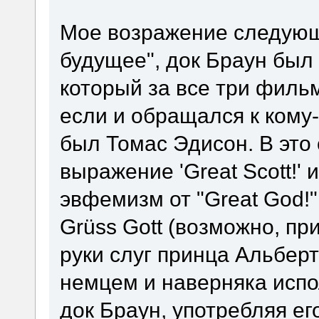
Мое возражение следующе
будущее", док Браун был
который за все три фильм
если и обращался к кому-т
был Томас Эдисон. В это 
выражение 'Great Scott!' 
эвфемизм от "Great God!"
Grüss Gott (возможно, пр
руки слуг принца Альберт
немцем и наверняка испо
док Браун, употребляя его