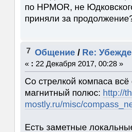
по HPMOR, не Юдковского
приняли за продолжение
7
Общение
/
Re: Убежд
«
:
22 Декабря 2017, 00:28 »
Со стрелкой компаса всё
магнитный полюс:
http://t
mostly.ru/misc/compass_ne
Есть заметные локальны