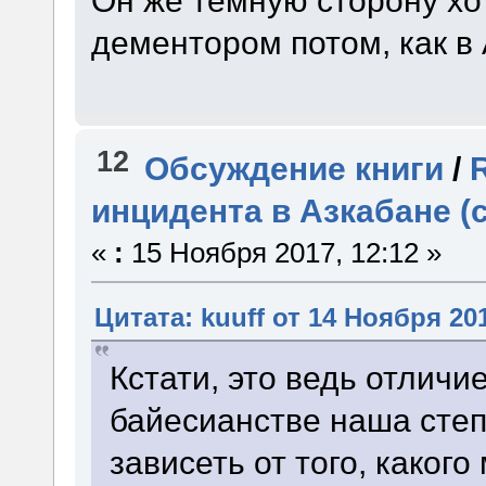
Он же тёмную сторону хот
дементором потом, как в
12
Обсуждение книги
/
инцидента в Азкабане (
«
:
15 Ноября 2017, 12:12 »
Цитата: kuuff от 14 Ноября 201
Кстати, это ведь отличи
байесианстве наша сте
зависеть от того, каког