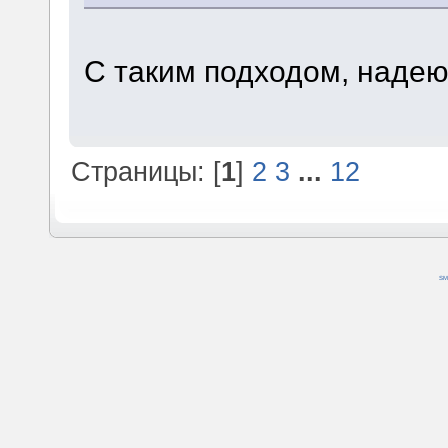
С таким подходом, надеюс
Страницы: [
1
]
2
3
...
12
SM