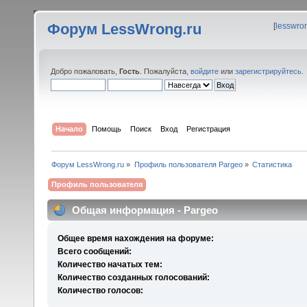
Форум LessWrong.ru
[
lesswro
Добро пожаловать,
Гость
. Пожалуйста,
войдите
или
зарегистрируйтесь
.
Начало
Помощь
Поиск
Вход
Регистрация
Форум LessWrong.ru
»
Профиль пользователя Pargeo
»
Статистика
Профиль пользователя
Общая информация - Pargeo
Общее время нахождения на форуме:
Всего сообщений:
Количество начатых тем:
Количество созданных голосований:
Количество голосов: