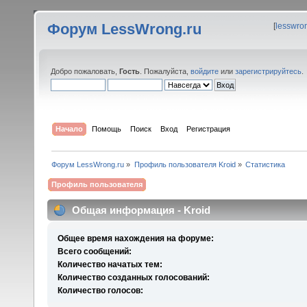
Форум LessWrong.ru
[
lesswro
Добро пожаловать,
Гость
. Пожалуйста,
войдите
или
зарегистрируйтесь
.
Начало
Помощь
Поиск
Вход
Регистрация
Форум LessWrong.ru
»
Профиль пользователя Kroid
»
Статистика
Профиль пользователя
Общая информация - Kroid
Общее время нахождения на форуме:
Всего сообщений:
Количество начатых тем:
Количество созданных голосований:
Количество голосов: