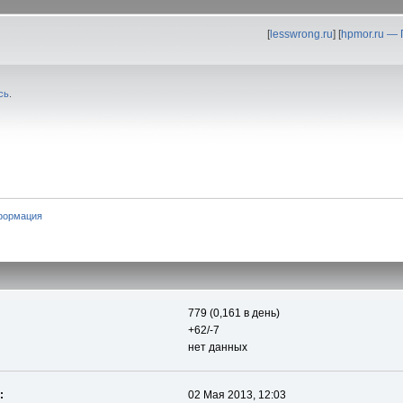
[
lesswrong.ru
] [
hpmor.ru —
сь
.
формация
779 (0,161 в день)
+62/-7
нет данных
:
02 Мая 2013, 12:03