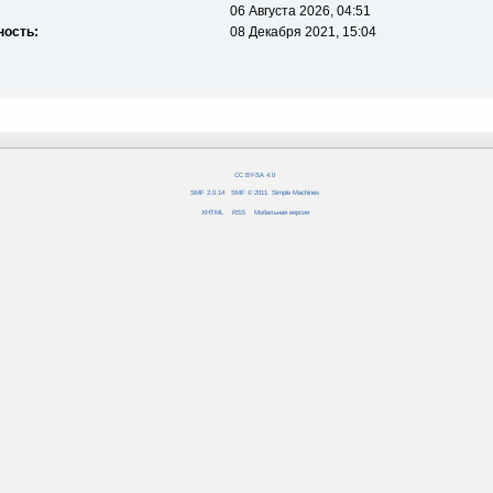
06 Августа 2026, 04:51
ность:
08 Декабря 2021, 15:04
CC BY-SA 4.0
SMF 2.0.14
|
SMF © 2011
,
Simple Machines
XHTML
RSS
Мобильная версия