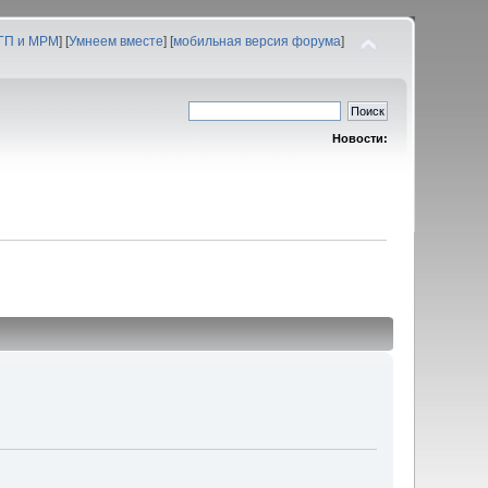
 ГП и МРМ
] [
Умнеем вместе
] [
мобильная версия форума
]
Новости: