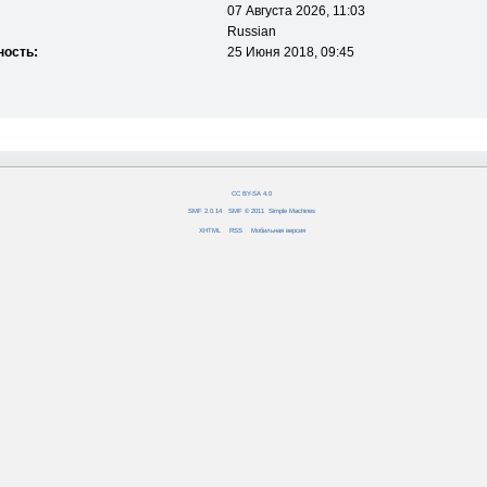
07 Августа 2026, 11:03
Russian
ность:
25 Июня 2018, 09:45
CC BY-SA 4.0
SMF 2.0.14
|
SMF © 2011
,
Simple Machines
XHTML
RSS
Мобильная версия