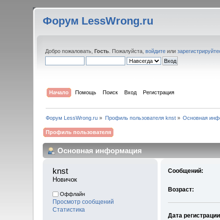
Форум LessWrong.ru
Добро пожаловать,
Гость
. Пожалуйста,
войдите
или
зарегистрируйте
Начало
Помощь
Поиск
Вход
Регистрация
Форум LessWrong.ru
»
Профиль пользователя knst
»
Основная инф
Профиль пользователя
Основная информация
knst 
Сообщений:
Новичок
Возраст:
Оффлайн
Просмотр сообщений
Статистика
Дата регистрации