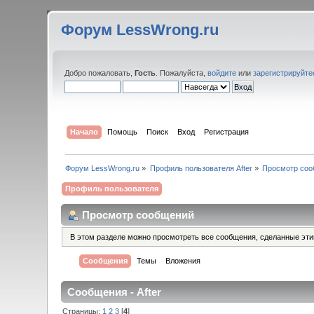
Форум LessWrong.ru
Добро пожаловать,
Гость
. Пожалуйста,
войдите
или
зарегистрируйте
Начало
Помощь
Поиск
Вход
Регистрация
Форум LessWrong.ru
»
Профиль пользователя After
»
Просмотр со
Профиль пользователя
Просмотр сообщений
В этом разделе можно просмотреть все сообщения, сделанные эт
Сообщения
Темы
Вложения
Сообщения - After
Страницы:
1
2
3
[
4
]