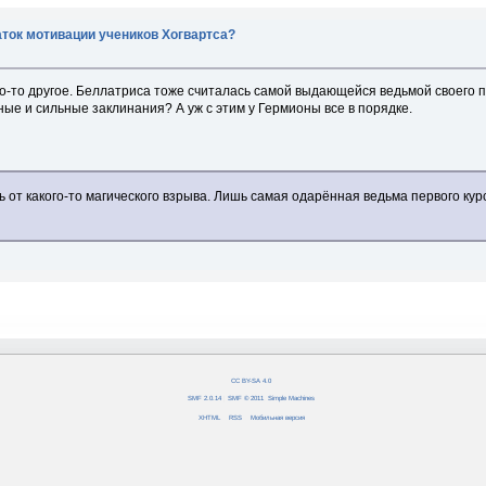
аток мотивации учеников Хогвартса?
-то другое. Беллатриса тоже считалась самой выдающейся ведьмой своего п
ые и сильные заклинания? А уж с этим у Гермионы все в порядке.
от какого-то магического взрыва. Лишь самая одарённая ведьма первого курс
CC BY-SA 4.0
SMF 2.0.14
|
SMF © 2011
,
Simple Machines
XHTML
RSS
Мобильная версия