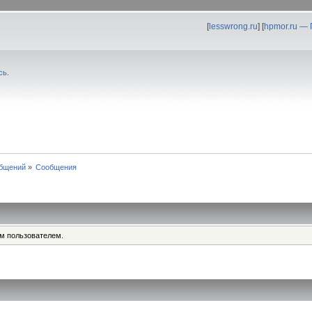
[
lesswrong.ru
] [
hpmor.ru —
сь
.
общений
»
Сообщения
им пользователем.