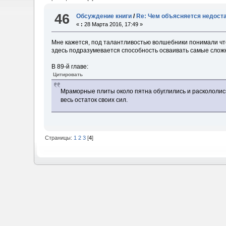
46
Обсуждение книги
/
Re: Чем объясняется недост
«
:
28 Марта 2016, 17:49 »
Мне кажется, под талантливостью волшебники понимали что
здесь подразумевается способность осваивать самые сложн
В 89-й главе:
Цитировать
Мраморные плиты около пятна обуглились и раскололись 
весь остаток своих сил.
Страницы:
1
2
3
[
4
]