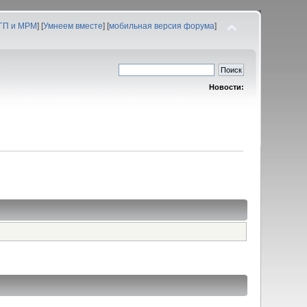
 ГП и МРМ
] [
Умнеем вместе
] [
мобильная версия форума
]
Новости: