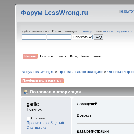
Форум LessWrong.ru
[
lesswro
Добро пожаловать,
Гость
. Пожалуйста,
войдите
или
зарегистрируйтесь
.
Начало
Помощь
Поиск
Вход
Регистрация
Форум LessWrong.ru
»
Профиль пользователя garlic
»
Основная инфор
Профиль пользователя
Основная информация
garlic 
Сообщений:
Новичок
Возраст:
Оффлайн
Просмотр сообщений
Статистика
Дата регистрации: