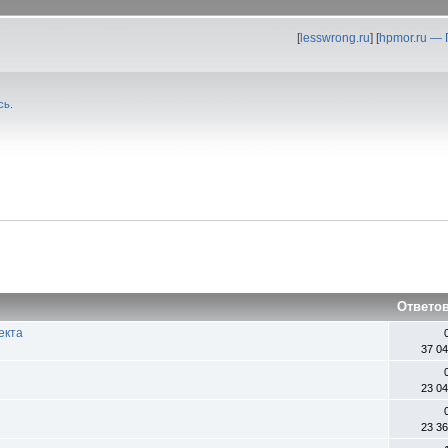
[
lesswrong.ru
] [
hpmor.ru —
сь
.
Ответо
екта
37 0
23 0
23 3