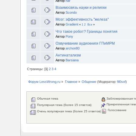
Автор
nar
Взаимосвязь науки и религии
Автор
Scondo
Мозг: эффективность "железа"
Автор
Gradient
«
1
2
Все
»
Что такое робот? Границы понятия
Автор
Pony
Озвучивание аудиокниги ГПиМРМ
Автор
archon80
Антинатализм
Автор
Barsiana
Страницы: [
1
]
2
3
4
Форум LessWrong.ru
»
Главное
»
Общение
(Модератор:
fil0sof
)
Обычная тема
Заблокированная т
Прикрепленная тем
Популярная тема (более 15 ответов)
Голосование
Очень популярная тема (более 25 ответов)