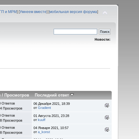
 ГП и МРМ
] [
Умнеем вместе
] [
мобильная версия форума
]
Новости:
в
/
Просмотров
Последний ответ
0 Ответов
06 Декабря 2021, 18:39
от
Gradient
44 Просмотров
0 Ответов
01 Августа 2021, 23:28
от
kuuff
48 Просмотров
0 Ответов
04 Января 2021, 10:57
от
a_konst
68 Просмотров