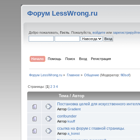
Форум LessWrong.ru
Добро пожаловать,
Гость
. Пожалуйста,
войдите
или
зарегистрируйте
Начало
Помощь
Поиск
Вход
Регистрация
Форум LessWrong.ru
»
Главное
»
Общение
(Модератор:
fil0sof
)
Страницы: [
1
]
2
3
4
Тема
/
Автор
Постановка целей для искусственного интелл
Автор
Gradient
confounder
Автор
kuuff
ссылка на форум с главной страницы.
Автор
a_konst