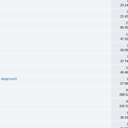
23 1
21 4
2
89 3
1
47 2
26 5
37 7
1
40 4
 кидаться)
27 9
л
9
288 5
4
224 1
36 3