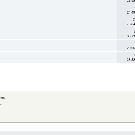
21 9
24 4
2
76 8
33 7
20 0
23 3
ема
а