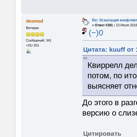
Re: Эскалация конфлик
desmod
«
Ответ #181 :
13 Июля 2016,
Ветеран
(−)0
Сообщений: 341
+31/-251
Цитата: kuuff от
Квиррелл дел
потом, по ит
выясняет от
До этого в раз
версию о слиз
Цитировать