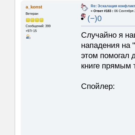
Re: Эскалация конфлик
a_konst
«
Ответ #183 :
06 Сентября 2
Ветеран
(−)0
Сообщений: 399
+97/-15
Случайно я на
нападения на 
этом помогал 
книге прямым 
Спойлер:
Квир
приготовления 
нападений на 
специально ст
провалились, 