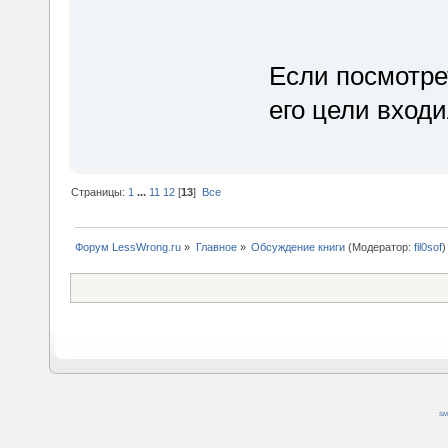
хулиганов."
Если посмотре
его цели вход
Страницы:
1
...
11
12
[
13
]
Все
Форум LessWrong.ru
»
Главное
»
Обсуждение книги
(Модератор:
fil0sof
)
SM