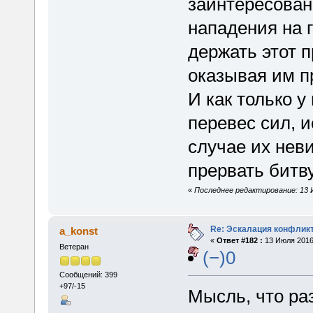
заинтересован 
нападения на г
держать этот 
оказывая им п
И как только 
перевес сил, 
случае их нев
прервать битву
«
Последнее редактирование: 13 
Re: Эскалация конфлик
a_konst
«
Ответ #182 :
13 Июля 2016,
Ветеран
(−)0
Сообщений: 399
+97/-15
Мысль, что ра