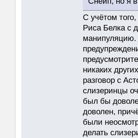
Снейп, но я в
С учётом того,
Риса Белка с 
манипуляцию. 
предупреждени
предусмотрите
никаких други
разговор с Аст
слизеринцы оч
был бы доволе
доволен, прич
были неосмотр
делать слизе