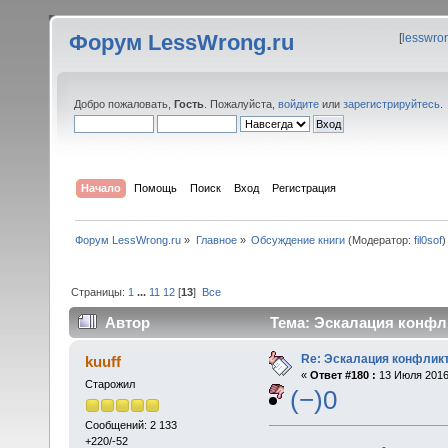
Форум LessWrong.ru
[
lesswro
Добро пожаловать,
Гость
. Пожалуйста,
войдите
или
зарегистрируйтесь
.
Начало
Помощь
Поиск
Вход
Регистрация
Форум LessWrong.ru
»
Главное
»
Обсуждение книги
(Модератор:
fil0sof
)
Страницы:
1
...
11
12
[
13
]
Все
Автор
Тема: Эскалация конфли
Re: Эскалация конфлик
kuuff
«
Ответ #180 :
13 Июля 2016,
Старожил
(−)0
Сообщений: 2 133
+220/-52