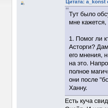
Цитата: a_konst 
Тут было обс
мне кажется,
1. Помог ли 
Асторги? Дам
его мнения, н
на это. Напро
полное магич
они после "б
Ханну.
Есть куча свид