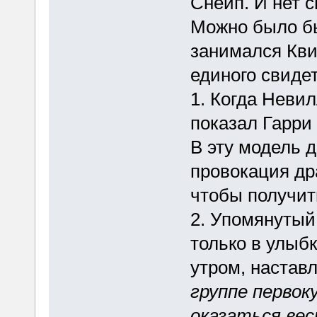
Снейп. И нет с
Можно было бы
занимался Кви
единого свиде
1. Когда Неви
показал Гарри 
В эту модель 
провокация др
чтобы получит
2. Упомянутый 
только в улыбк
утром, настав
группе первок
оказаться вес