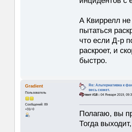
инцидентов с 
А Квиррелл не
пытаться раскр
что если Д-р п
раскроет, и ск
быстро.
Re: Альтернативка к фа
Gradient
весь сюжет.
Пользователь
«
Ответ #18 :
04 Января 2019, 09:3
Сообщений: 89
+31/-0
Полагаю, вы п
Тогда выходит