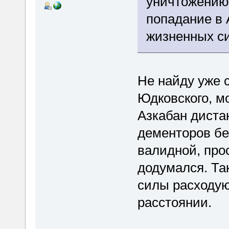
уничтожению 
попадание в 
жизненных си
Не найду уже с
Юдковского, мо
Азкабан диста
дементоров бе
валидной, прос
додумался. Так
силы расходую
расстоянии.