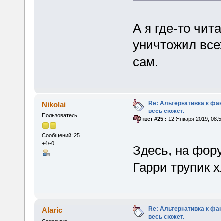
А я где-то чит
уничтожил все
сам.
Re: Альтернативка к фа
Nikolai
весь сюжет.
Пользователь
«
Ответ #25 :
12 Января 2019, 08:5
Сообщений: 25
+4/-0
Здесь, на фор
Гарри трупик 
Re: Альтернативка к фа
Alaric
весь сюжет.