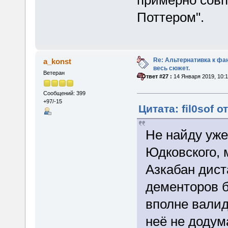
Поттером".
Re: Альтернативка к фа
a_konst
весь сюжет.
Ветеран
«
Ответ #27 :
14 Января 2019, 10:1
Сообщений: 399
+97/-15
Цитата: fil0sof о
Не найду уже
Юдковского, 
Азкабан дист
дементоров б
вполне валид
неё не додума