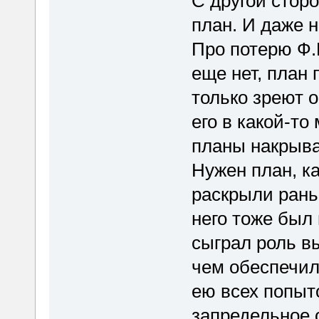
С другой сторо
план. И даже н
Про потерю Ф.К
еще нет, план 
только зреют о
его в какой-то
планы накрыва
Нужен план, ка
раскрыли раньш
него тоже был
сыграл роль 
чем обеспечил
ею всех попыто
запредельное 