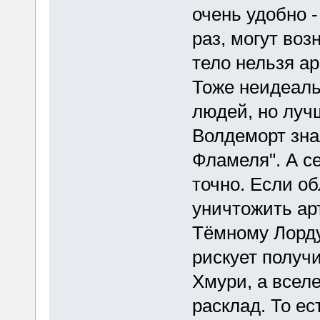
очень удобно -
раз, могут во
тело нельзя ар
Тоже неидеальн
людей, но лучш
Волдеморт знал
Фламеля". А се
точно. Если о
уничтожить ар
Тёмному Лорду
рискует получи
Хмури, а всел
расклад. То ес