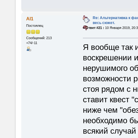
Re: Альтернативка к фа
Al1
весь сюжет.
Постоялец
«
Ответ #21 :
10 Января 2019, 20:3
Сообщений: 213
+74/-11
Я вообще так 
воскрешении и
нерушимого об
возможности р
стоя рядом с н
ставит квест "
ниже чем "обе
необходимо бы
всякий случай 