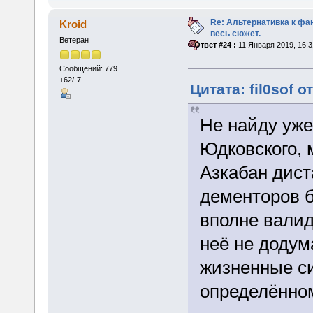
Re: Альтернативка к фа
Kroid
весь сюжет.
Ветеран
«
Ответ #24 :
11 Января 2019, 16:3
Сообщений: 779
+62/-7
Цитата: fil0sof о
Не найду уже
Юдковского, 
Азкабан дист
дементоров б
вполне валид
неё не додума
жизненные си
определённо