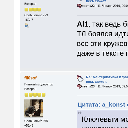
весь сюжет.
Ветеран
«
Ответ #22 :
11 Января 2019, 09:0
Сообщений: 779
+62/-7
Al1
, так ведь 
ТЛ боялся идт
все эти кружев
даже в тексте 
Re: Альтернативка к фа
fil0sof
весь сюжет.
Главный модератор
«
Ответ #23 :
11 Января 2019, 09:5
Ветеран
Цитата: a_konst 
Ключевым мо
Сообщений: 970
+55/-3