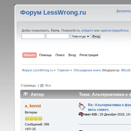
Форум LessWrong.ru
[
lesswro
Добро пожаловать,
Гость
. Пожалуйста,
войдите
или
зарегистрируйтесь
.
Начало
Помощь
Поиск
Вход
Регистрация
Форум LessWrong.ru
»
Главное
»
Обсуждение книги
(Модератор:
fil0sof
)
Страницы:
1
[
2
]
Все
Автор
Тема: Альтернативка к 
Re: Альтернативка к фа
a_konst
весь сюжет.
Ветеран
«
Ответ #15 :
29 Декабря 2018, 14:
Сообщений: 399
+97/-15