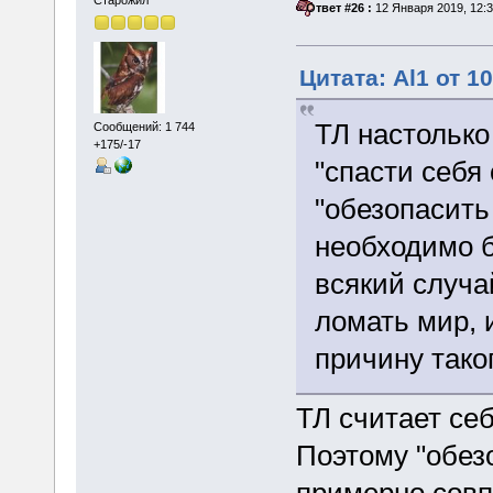
Старожил
«
Ответ #26 :
12 Января 2019, 12:3
Цитата: Al1 от 1
ТЛ настолько 
Сообщений: 1 744
+175/-17
"спасти себя
"обезопасить
необходимо 
всякий случа
ломать мир, 
причину тако
ТЛ считает се
Поэтому "обезо
примерно совпа