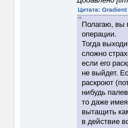
Добавлено [tim
Цитата: Gradient
Полагаю, вы 
операции.
Тогда выходи
сложно страх
если его рас
не выйдет. Ес
раскроют (по
нибудь палево
то даже имея
вытащить кам
в действие в