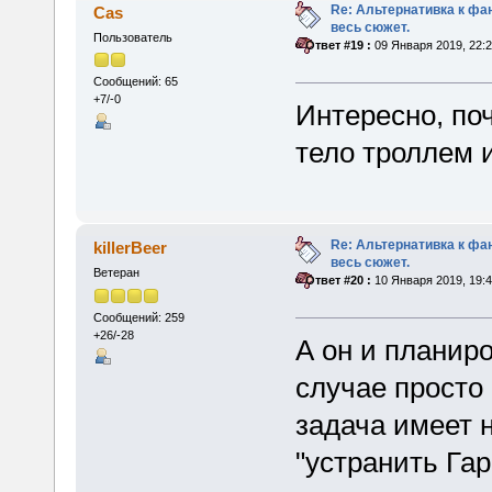
Re: Альтернативка к фа
Cas
весь сюжет.
Пользователь
«
Ответ #19 :
09 Января 2019, 22:2
Сообщений: 65
+7/-0
Интересно, по
тело троллем 
Re: Альтернативка к фа
killerBeer
весь сюжет.
Ветеран
«
Ответ #20 :
10 Января 2019, 19:4
Сообщений: 259
+26/-28
А он и планир
случае просто
задача имеет н
"устранить Гар