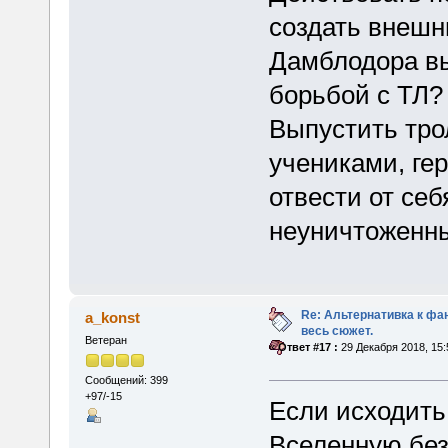
создать внешн
Дамблодора вы
борьбой с ТЛ?
Выпустить трол
учениками, гер
отвести от себ
неуничтоженн
Re: Альтернативка к фа
a_konst
весь сюжет.
Ветеран
«
Ответ #17 :
29 Декабря 2018, 15:
Сообщений: 399
+97/-15
Если исходить 
Вселенную без