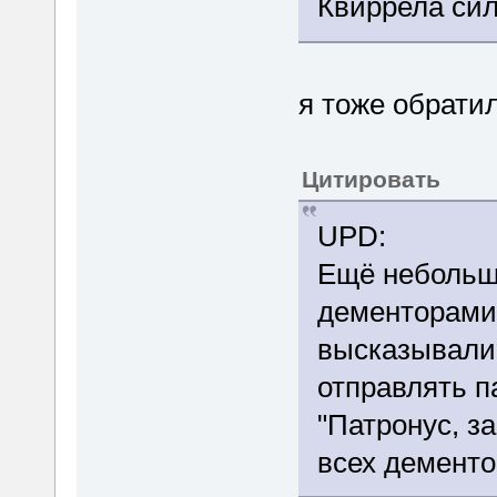
Квиррела си
я тоже обрати
Цитировать
UPD:
Ещё небольш
дементорами 
высказывали,
отправлять п
"Патронус, з
всех дементо