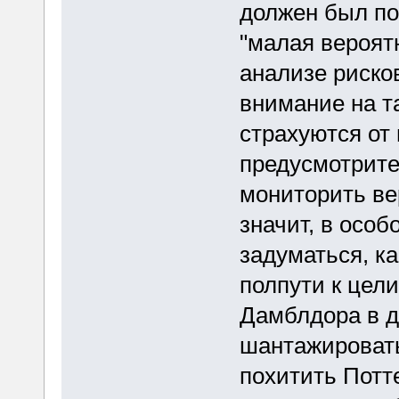
должен был пон
"малая вероят
анализе риско
внимание на т
страхуются от 
предусмотрите
мониторить вер
значит, в осо
задуматься, ка
полпути к цел
Дамблдора в д
шантажировать
похитить Потте