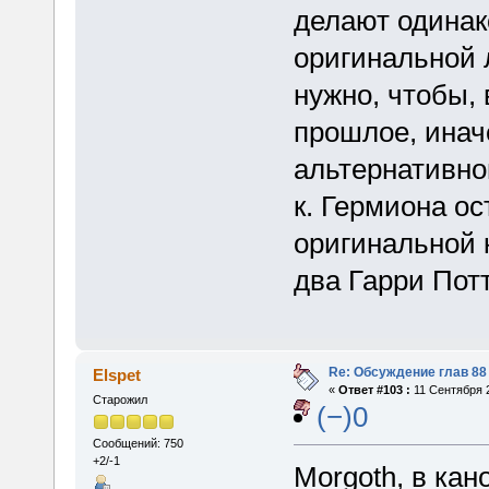
делают одинак
оригинальной л
нужно, чтобы, 
прошлое, иначе
альтернативной
к. Гермиона ос
оригинальной 
два Гарри Пот
Re: Обсуждение глав 88 
Elspet
«
Ответ #103 :
11 Сентября 2
Старожил
(−)0
Сообщений: 750
+2/-1
Morgoth, в ка