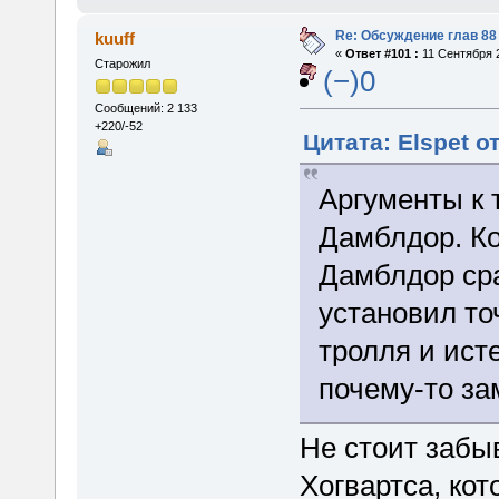
Re: Обсуждение глав 88 
kuuff
«
Ответ #101 :
11 Сентября 2
Старожил
(−)0
Сообщений: 2 133
+220/-52
Цитата: Elspet о
Аргументы к 
Дамблдор. Ко
Дамблдор сра
установил то
тролля и ист
почему-то за
Не стоит забы
Хогвартса, ко