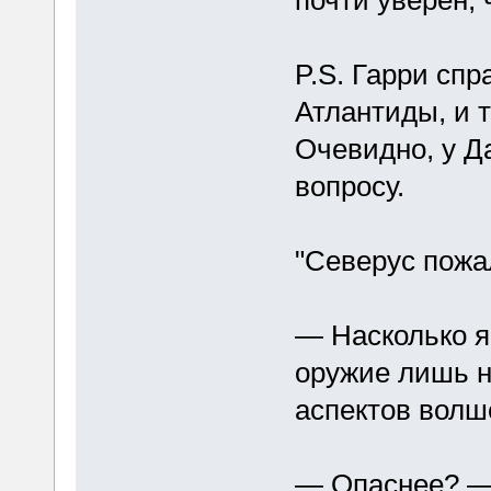
P.S. Гарри сп
Атлантиды, и т
Очевидно, у Д
вопросу.
"Северус пожа
— Насколько я
оружие лишь н
аспектов волше
— Опаснее? —