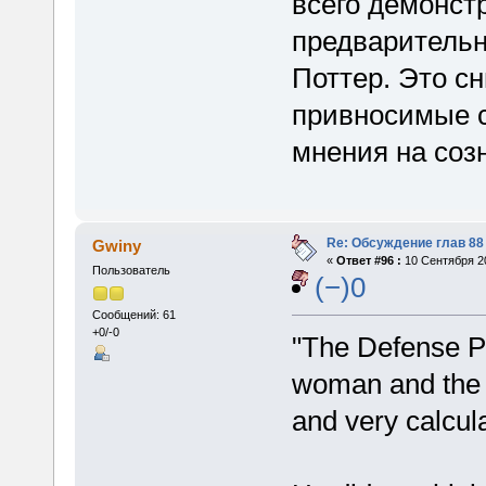
всего демонст
предварительно
Поттер. Это с
привносимые 
мнения на соз
Re: Обсуждение глав 88 
Gwiny
«
Ответ #96 :
10 Сентября 20
Пользователь
(−)0
Сообщений: 61
+0/-0
"The Defense P
woman and the c
and very calcula