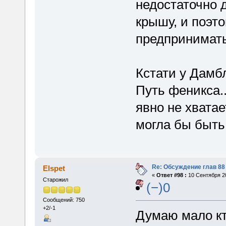
недостаточно д
крышу, и поэт
предпринимат
Кстати у Дамб
Путь феникса..
явно не хвата
могла бы быть
Re: Обсуждение глав 88 
Elspet
«
Ответ #98 :
10 Сентября 20
Старожил
(−)0
Сообщений: 750
+2/-1
Думаю мало кт