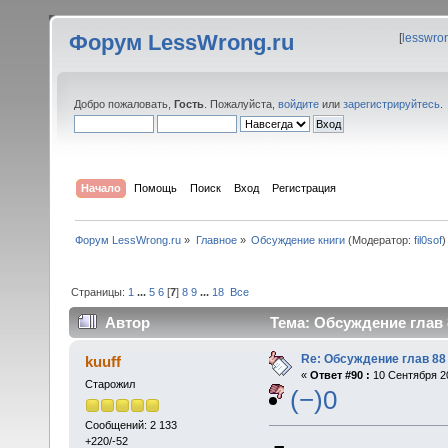
Форум LessWrong.ru
[
lesswro
Добро пожаловать,
Гость
. Пожалуйста,
войдите
или
зарегистрируйтесь
.
Начало
Помощь
Поиск
Вход
Регистрация
Форум LessWrong.ru
»
Главное
»
Обсуждение книги
(Модератор:
fil0sof
)
Страницы:
1
...
5
6
[
7
]
8
9
...
18
Все
Автор
Тема: Обсуждение глав 8
Re: Обсуждение глав 88 
kuuff
«
Ответ #90 :
10 Сентября 20
Старожил
(−)0
Сообщений: 2 133
+220/-52