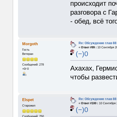
происходит поч
разговора с Га
- обед, всё тог
Re: Обсуждение глав 88 
Morgoth
«
Ответ #99 :
10 Сентября 20
Гость
(−)0
Ветеран
Сообщений: 278
Ахахах, Герми
+0/-0
чтобы развест
Re: Обсуждение глав 88 
Elspet
«
Ответ #100 :
10 Сентября 2
Старожил
(−)0
Сообщений: 750