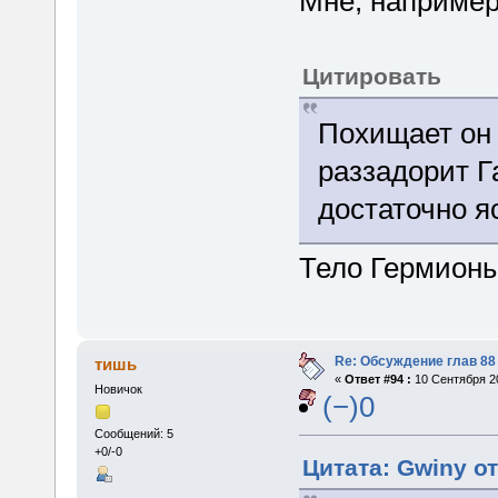
Мне, например
Цитировать
Похищает он 
раззадорит Га
достаточно я
Тело Гермионы
Re: Обсуждение глав 88 
тишь
«
Ответ #94 :
10 Сентября 20
Новичок
(−)0
Сообщений: 5
+0/-0
Цитата: Gwiny от