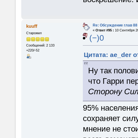
Re: Обсуждение глав 88 
kuuff
«
Ответ #95 :
10 Сентября 20
Старожил
(−)0
Сообщений: 2 133
+220/-52
Цитата: ae_der о
Ну так полов
что Гарри п
Сторону Си
95% населения
сохраняет сил
мнение не сто