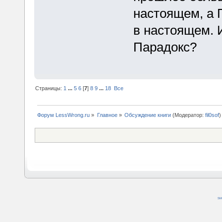
настоящем, а П
в настоящем. 
Парадокс?
Страницы:
1
...
5
6
[
7
]
8
9
...
18
Все
Форум LessWrong.ru
»
Главное
»
Обсуждение книги
(Модератор:
fil0sof
)
SM