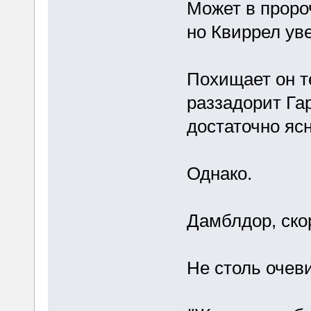
Может в пророч
но Квиррел уве
Похищает он т
раззадорит Гар
достаточно ясн
Однако.
Дамблдор, скор
Не столь очев