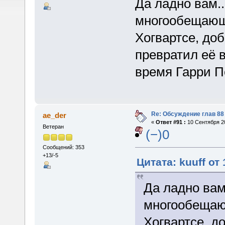
Да ладно вам.
многообещающу
Хогвартсе, до
превратил её 
время Гарри П
Re: Обсуждение глав 88 
ae_der
«
Ответ #91 :
10 Сентября 20
Ветеран
(−)0
Сообщений: 353
+13/-5
Цитата: kuuff от
Да ладно вам
многообещаю
Хогвартсе, д