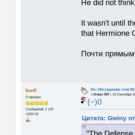
He did not think
It wasn't until 
that Hermione 
Почти прямым 
Re: Обсуждение глав 88 
kuuff
«
Ответ #97 :
10 Сентября 20
Старожил
(−)0
Сообщений: 2 133
+220/-52
Цитата: Gwiny от
"The Defense 