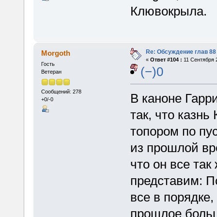
Клювокрыла.
Re: Обсуждение глав 88 
Morgoth
«
Ответ #104 :
11 Сентября 2
Гость
(−)0
Ветеран
Сообщений: 278
В каноне Гарр
+0/-0
так, что казн
топором по пу
из прошлой вр
что он все так
представим: П
все в порядке,
прошлое больш