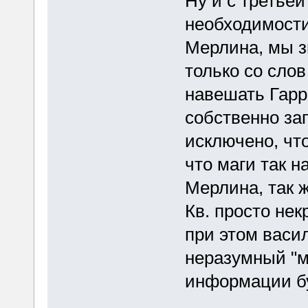
Ну и с третьей
необходимости
Мерлина, мы з
только со слов
навешать Гарр
собственно за
исключено, что
что маги так н
Мерлина, так ж
Кв. просто не
при этом васи
неразумный "м
информации б