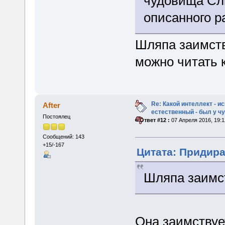
чудовища Сл
описанного 
Шляпа заимств
можно читать 
Re: Какой интеллект - и
After
естественный - был у 
Постоялец
«
Ответ #12 :
07 Апреля 2016, 19:1
Сообщений: 143
+15/-167
Цитата: Придира 
Шляпа заимс
Она заимствуе