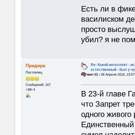
Есть ли в фике
василиском де
просто выслуш
убил? я не пом
Re: Какой интеллект - и
Придира
естественный - был у 
Постоялец
«
Ответ #1 :
06 Апреля 2016, 23:57
Сообщений: 167
+38/-4
В 23-й главе Г
что Запрет тр
одного живого
Единственный 
сумел наделит