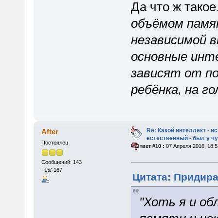
Да что ж такое
объёмом памя
независимой 
основные инт
зависят от п
ребёнка, на го
Re: Какой интеллект - и
After
естественный - был у 
Постоялец
«
Ответ #10 :
07 Апреля 2016, 18:5
Сообщений: 143
+15/-167
Цитата: Придира 
"Хоть я и о