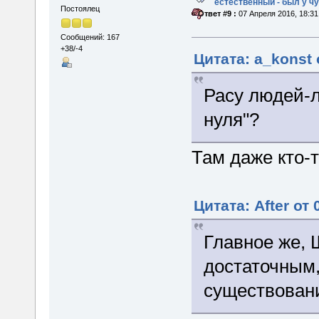
естественный - был у 
Постоялец
«
Ответ #9 :
07 Апреля 2016, 18:31
Сообщений: 167
+38/-4
Цитата: a_konst 
Расу людей-л
нуля"?
Там даже кто-т
Цитата: After от
Главное же, 
достаточным,
существовани