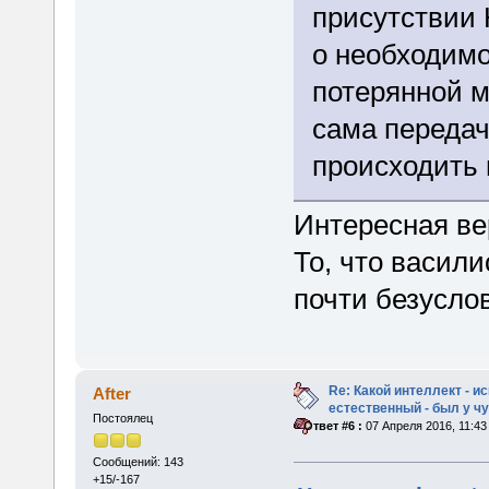
присутствии
о необходимо
потерянной м
сама переда
происходить 
Интересная ве
То, что васили
почти безусло
Re: Какой интеллект - и
After
естественный - был у 
Постоялец
«
Ответ #6 :
07 Апреля 2016, 11:43
Сообщений: 143
+15/-167