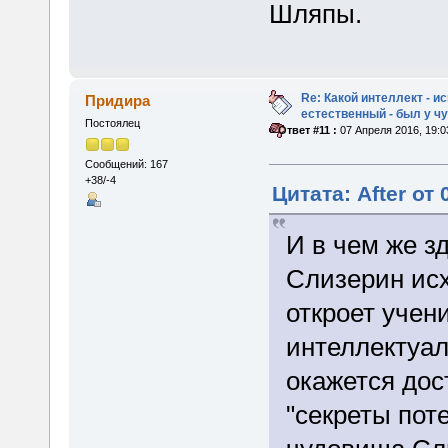
Шляпы.
Re: Какой интеллект - и
Придира
естественный - был у 
Постоялец
«
Ответ #11 :
07 Апреля 2016, 19:0
Сообщений: 167
+38/-4
Цитата: After от
И в чем же з
Слизерин исх
откроет учени
интеллектуал
окажется дос
"секреты пот