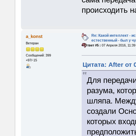
происходить н
Re: Какой интеллект - и
a_konst
естественный - был у 
Ветеран
«
Ответ #5 :
07 Апреля 2016, 11:39
Сообщений: 399
+97/-15
Цитата: After от
Для передач
разума, кот
шляпа. Между
создали Осно
которых вход
предположить