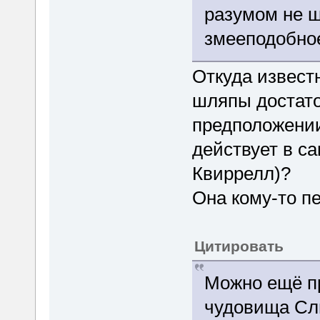
разумом не ш
змееподобно
Откуда извест
шляпы достато
предположении
действует в са
Квиррелл)?
Она кому-то п
Цитировать
Можно ещё п
чудовища Сли