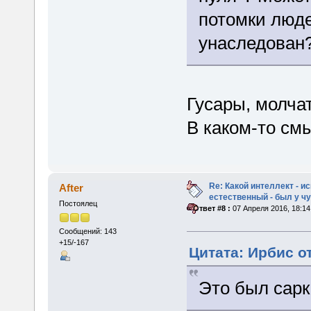
потомки люде
унаследован
Гусары, молча
В каком-то см
Re: Какой интеллект - и
After
естественный - был у 
Постоялец
«
Ответ #8 :
07 Апреля 2016, 18:14
Сообщений: 143
+15/-167
Цитата: Ирбис от
Это был сарк