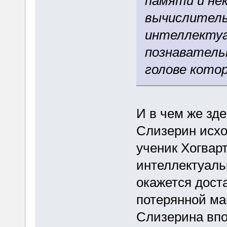
памяти и не
вычислитель
интеллектуа
познаватель
голове котор
И в чем же зд
Слизерин исход
ученик Хогварт
интеллектуаль
окажется дост
потерянной ма
Слизерина впо