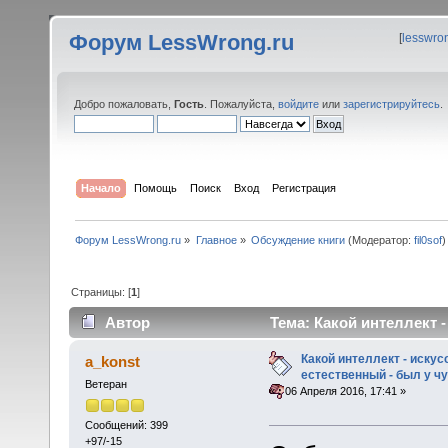
Форум LessWrong.ru
[
lesswro
Добро пожаловать,
Гость
. Пожалуйста,
войдите
или
зарегистрируйтесь
.
Начало
Помощь
Поиск
Вход
Регистрация
Форум LessWrong.ru
»
Главное
»
Обсуждение книги
(Модератор:
fil0sof
)
Страницы: [
1
]
Автор
Тема: Какой интеллект 
Слизерина? (Прочитано 52569 раз)
Какой интеллект - иску
a_konst
естественный - был у 
Ветеран
«
:
06 Апреля 2016, 17:41 »
Сообщений: 399
+97/-15