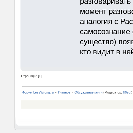
разговаривать 
момент разгов
аналогия с Ра
самосознание 
существо) появ
кто видит в не
Страницы: [
1
]
Форум LessWrong.ru
»
Главное
»
Обсуждение книги
(Модератор:
fil0sof
)