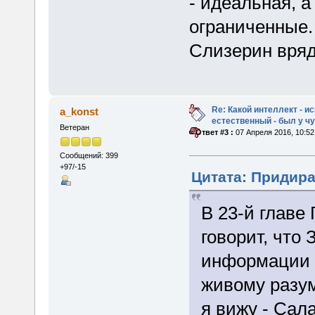
- идеальная, а
ограниченные.
Слизерин вряд
Re: Какой интеллект - и
a_konst
естественный - был у 
Ветеран
«
Ответ #3 :
07 Апреля 2016, 10:52
Сообщений: 399
+97/-15
Цитата: Придира 
В 23-й главе
говорит, что 
информации о
живому разум
я вижу - Сал