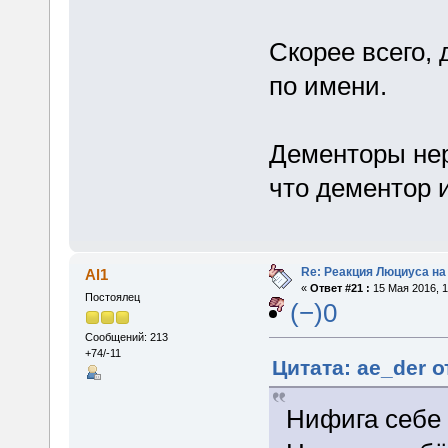
Скорее всего, 
по имени.
Дементоры нер
что дементор и
Re: Реакция Люциуса на
Al1
«
Ответ #21 :
15 Мая 2016, 1
Постоялец
(−)0
Сообщений: 213
+74/-11
Цитата: ae_der о
Нифига себе 