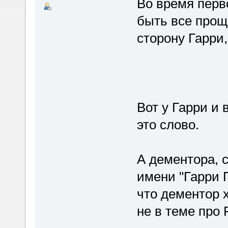
Во время перв
быть все прощ
сторону Гарри
а раз его темн
Волдеморта, то
все его знания
Вот у Гарри и
это слово.
А дементора, с
имени "Гарри П
что дементор х
не в теме про 