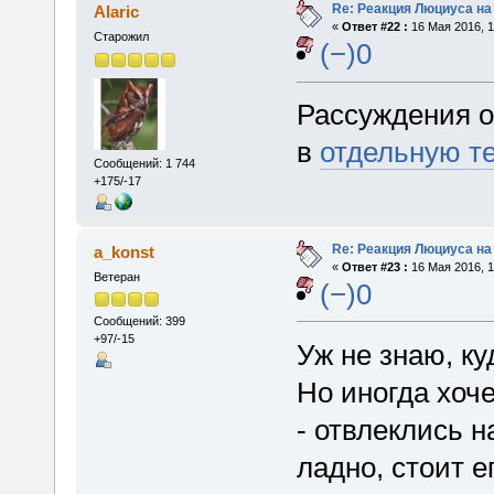
Re: Реакция Люциуса на
Alaric
«
Ответ #22 :
16 Мая 2016, 1
Старожил
(−)0
Рассуждения о
в
отдельную т
Сообщений: 1 744
+175/-17
Re: Реакция Люциуса на
a_konst
«
Ответ #23 :
16 Мая 2016, 1
Ветеран
(−)0
Сообщений: 399
+97/-15
Уж не знаю, ку
Но иногда хоч
- отвлеклись н
ладно, стоит е