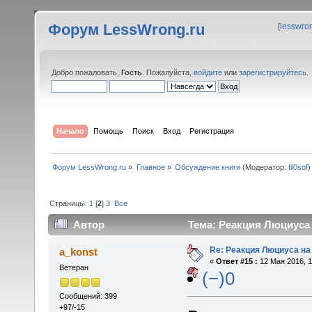
Форум LessWrong.ru
[
lesswro
Добро пожаловать,
Гость
. Пожалуйста,
войдите
или
зарегистрируйтесь
.
Начало
Помощь
Поиск
Вход
Регистрация
Форум LessWrong.ru
»
Главное
»
Обсуждение книги
(Модератор:
fil0sof
)
Страницы:
1
[
2
]
3
Все
Автор
Тема: Реакция Люциуса 
Re: Реакция Люциуса на
a_konst
«
Ответ #15 :
12 Мая 2016, 1
Ветеран
(−)0
Сообщений: 399
+97/-15