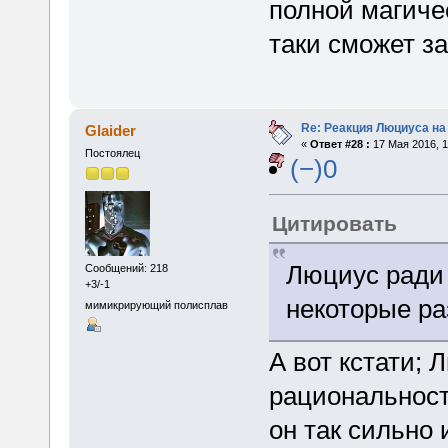
полной магичес
таки сможет з
Re: Реакция Люциуса на
Glaider
«
Ответ #28 :
17 Мая 2016, 1
Постоялец
(−)0
Цитировать
Люциус ради 
Сообщений: 218
+3/-1
некоторые р
мимикрирующий полисплав
А вот кстати; 
рациональност
он так сильно