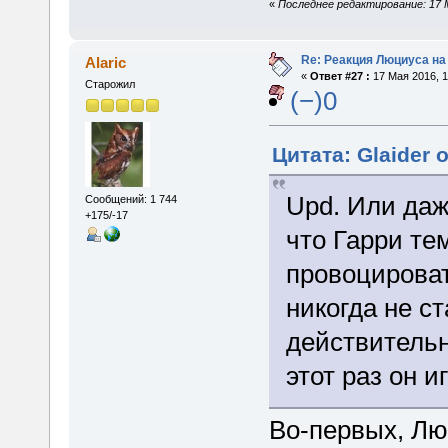
«
Последнее редактирование: 17 М
Re: Реакция Люциуса на
Alaric
«
Ответ #27 :
17 Мая 2016, 1
Старожил
(−)0
Цитата: Glaider 
Upd. Или даж
Сообщений: 1 744
+175/-17
что Гарри те
провоцироват
никогда не с
действитель
этот раз он и
Во-первых, Лю