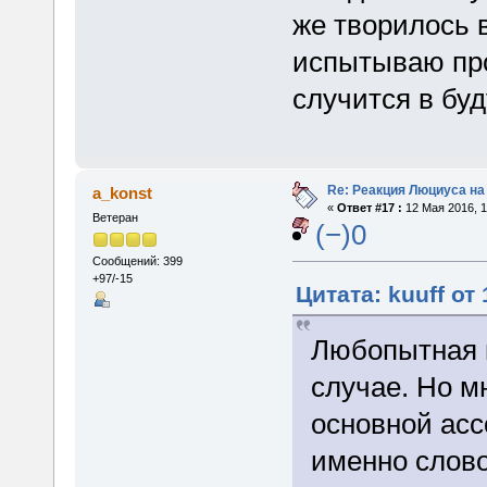
же творилось в
испытываю про
случится в бу
Re: Реакция Люциуса на
a_konst
«
Ответ #17 :
12 Мая 2016, 1
Ветеран
(−)0
Сообщений: 399
+97/-15
Цитата: kuuff от
Любопытная г
случае. Но м
основной асс
именно слово 