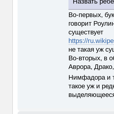
Назвать ребё
Во-первых, бук
говорит Роули
существует
https://ru.
не такая уж с
Во-вторых, в о
Аврора, Драко,
Нимфадора и т
такое уж и ре
выделяющееся