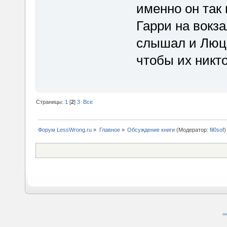
именно он так 
Гарри на вокза
слышал и Люци
чтобы их никт
Страницы:
1
[
2
]
3
Все
Форум LessWrong.ru
»
Главное
»
Обсуждение книги
(Модератор:
fil0sof
)
SM