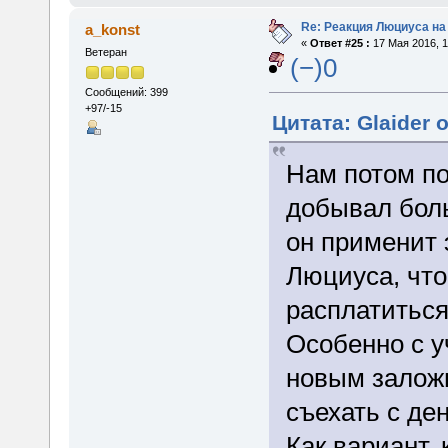
Re: Реакция Люциуса на
a_konst
«
Ответ #25 :
17 Мая 2016, 1
Ветеран
(−)0
Сообщений: 399
+97/-15
Цитата: Glaider 
Нам потом п
добывал боль
он применит 
Люциуса, что
расплатиться
Особенно с уч
новым заложн
съехать с де
Как вариант, 