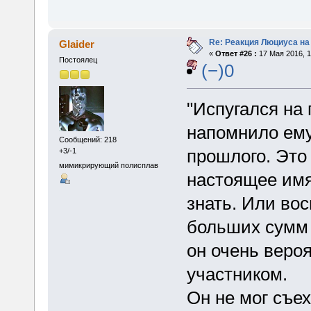
Re: Реакция Люциуса на
Glaider
«
Ответ #26 :
17 Мая 2016, 1
Постоялец
(−)0
"Испугался на 
напомнило ему
Сообщений: 218
прошлого. Это
+3/-1
мимикрирующий полисплав
настоящее имя
знать. Или во
больших сумм 
он очень веро
участником.
Он не мог съех