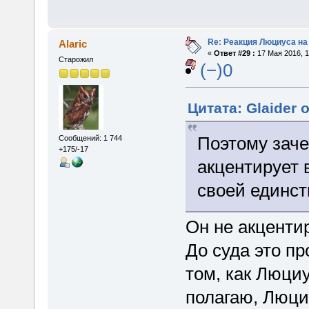
Re: Реакция Люциуса на
Alaric
«
Ответ #29 :
17 Мая 2016, 1
Старожил
(−)0
Цитата: Glaider 
Поэтому заче
Сообщений: 1 744
+175/-17
акцентирует 
своей единст
Он не акцентир
До суда это пр
том, как Люциу
полагаю, Люци