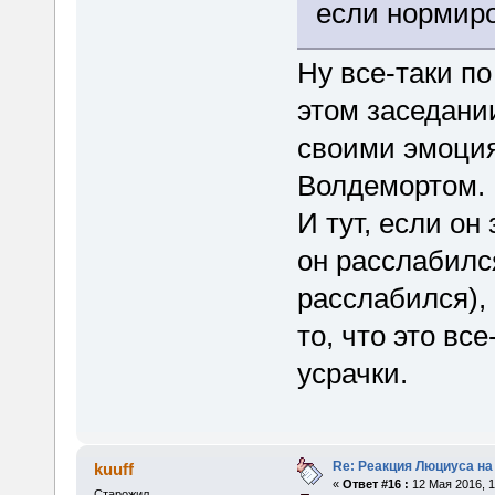
если нормиро
Ну все-таки п
этом заседании
своими эмоция
Волдемортом.
И тут, если он
он расслабился
расслабился), 
то, что это все
усрачки.
Re: Реакция Люциуса на
kuuff
«
Ответ #16 :
12 Мая 2016, 1
Старожил