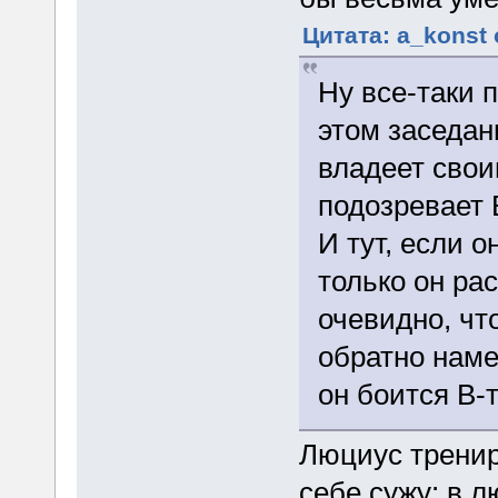
Цитата: a_konst 
Ну все-таки 
этом заседан
владеет свои
подозревает
И тут, если о
только он ра
очевидно, чт
обратно намек
он боится В-т
Люциус трениро
себе сужу: в 