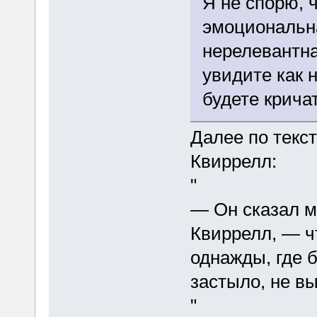
Я не спорю, 
эмоциональн
нерелевантна
увидите как 
будете крича
Далее по текст
Квиррелл:
"
— Он сказал м
Квиррелл, — ч
однажды, где б
застыло, не в
"