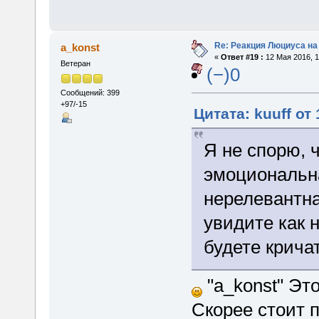
Re: Реакция Люциуса на
a_konst
«
Ответ #19 :
12 Мая 2016, 1
Ветеран
(−)0
Сообщений: 399
+97/-15
Цитата: kuuff от
Я не спорю, 
эмоциональн
нерелевантна
увидите как 
будете крича
"a_konst" Эт
Скорее стоит 