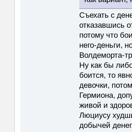
Съехать с ден
отказавшись о
потому что бо
него-деньги, н
Волдеморта-тр
Ну как бы либо
боится, то явн
девочки, потом
Гермиона, доп
живой и здоров
Люциусу худши
добычей денег