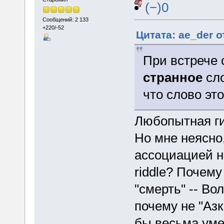
(−)0
Сообщений: 2 133
+220/-52
Цитата: ae_der о
При встрече 
странное
сло
что слово это 
Любопытная ги
Но мне неясно
ассоциацией н
riddle? Почему
"смерть" -- Во
почему не "Азк
бы весьма уме