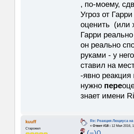
, по-моему, сд
Угроз от Гарри
оценить (или х
Гарри реально
он реально сп
руками - у нег
ставил на мест
-явно реакция 
нужно
пере
оце
знает имени Ri
Re: Реакция Люциуса на
kuuff
«
Ответ #18 :
12 Мая 2016, 1
Старожил
(−)0