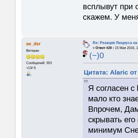
всплывут при о
скажем. У меня
Re: Реакция Люциуса на
ae_der
«
Ответ #20 :
15 Мая 2016, 1
Ветеран
(−)0
Сообщений: 353
+13/-5
Цитата: Alaric от
Я согласен с
мало кто зна
Впрочем, Да
скрывать его 
минимум Сней