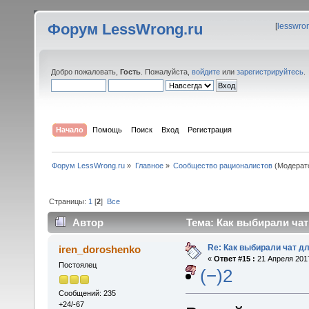
Форум LessWrong.ru
[
lesswro
Добро пожаловать,
Гость
. Пожалуйста,
войдите
или
зарегистрируйтесь
.
Начало
Помощь
Поиск
Вход
Регистрация
Форум LessWrong.ru
»
Главное
»
Сообщество рационалистов
(Модерат
Страницы:
1
[
2
]
Все
Автор
Тема: Как выбирали чат
Re: Как выбирали чат д
iren_doroshenko
«
Ответ #15 :
21 Апреля 2017
Постоялец
(−)2
Сообщений: 235
+24/-67