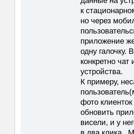
данные на уст
к стационарно
но через моби
пользовательс
приложение же
одну галочку. 
конкретно чат 
устройства.
К примеру, не
пользователь(
фото клиенток
обновить прил
висели, и у не
в два клика. 