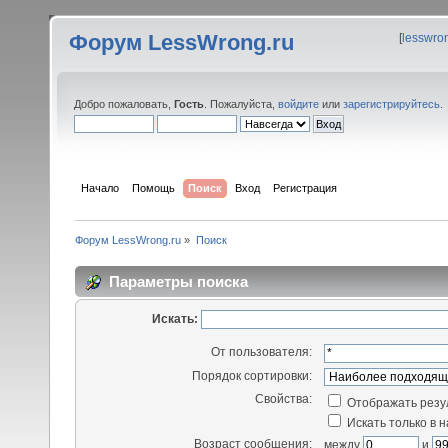
Форум LessWrong.ru
[
lesswro
Добро пожаловать,
Гость
. Пожалуйста,
войдите
или
зарегистрируйтесь
.
Начало
Помощь
Поиск
Вход
Регистрация
Форум LessWrong.ru
»
Поиск
Параметры поиска
Искать:
От пользователя:
Порядок сортировки:
Свойства:
Отображать резу
Искать только в 
Возраст сообщения:
между
и