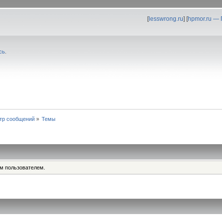
[
lesswrong.ru
] [
hpmor.ru —
сь
.
тр сообщений
»
Темы
им пользователем.