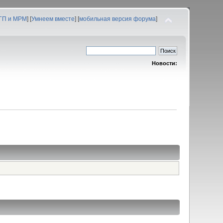
 ГП и МРМ
] [
Умнеем вместе
] [
мобильная версия форума
]
Новости: