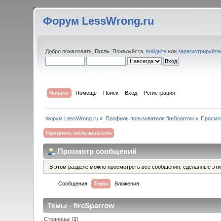
Форум LessWrong.ru
Добро пожаловать,
Гость
. Пожалуйста,
войдите
или
зарегистрируйте
Начало
Помощь
Поиск
Вход
Регистрация
Форум LessWrong.ru
»
Профиль пользователя fireSparrow
»
Просмо
Профиль пользователя
Просмотр сообщений
В этом разделе можно просмотреть все сообщения, сделанные эт
Сообщения
Темы
Вложения
Темы - fireSparrow
Страницы: [
1
]