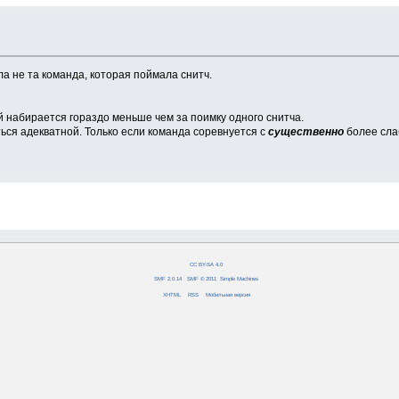
ла не та команда, которая поймала снитч.
ей набирается гораздо меньше чем за поимку одного снитча.
ться адекватной. Только если команда соревнуется с
существенно
более сла
CC BY-SA 4.0
SMF 2.0.14
|
SMF © 2011
,
Simple Machines
XHTML
RSS
Мобильная версия