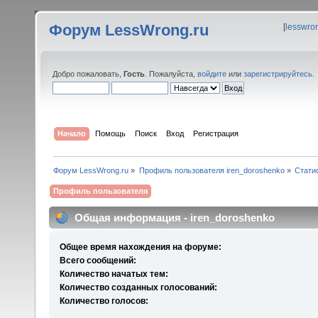
Форум LessWrong.ru
[
lesswro
Добро пожаловать,
Гость
. Пожалуйста,
войдите
или
зарегистрируйтесь
.
Начало
Помощь
Поиск
Вход
Регистрация
Форум LessWrong.ru
»
Профиль пользователя iren_doroshenko
»
Стати
Профиль пользователя
Общая информация - iren_doroshenko
Общее время нахождения на форуме:
Всего сообщений:
Количество начатых тем:
Количество созданных голосований:
Количество голосов: