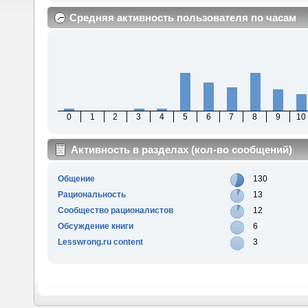
Средняя активность пользователя по часам
0
1
2
3
4
5
6
7
8
9
10
Активность в разделах (кол-во сообщений)
Общение
130
Рациональность
13
Сообщество рационалистов
12
Обсуждение книги
6
Lesswrong.ru content
3