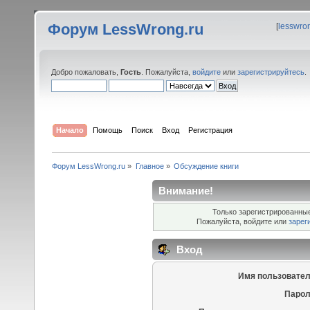
Форум LessWrong.ru
[
lesswro
Добро пожаловать,
Гость
. Пожалуйста,
войдите
или
зарегистрируйтесь
.
Начало
Помощь
Поиск
Вход
Регистрация
Форум LessWrong.ru
»
Главное
»
Обсуждение книги
Внимание!
Только зарегистрированные
Пожалуйста, войдите или
зарег
Вход
Имя пользовател
Парол