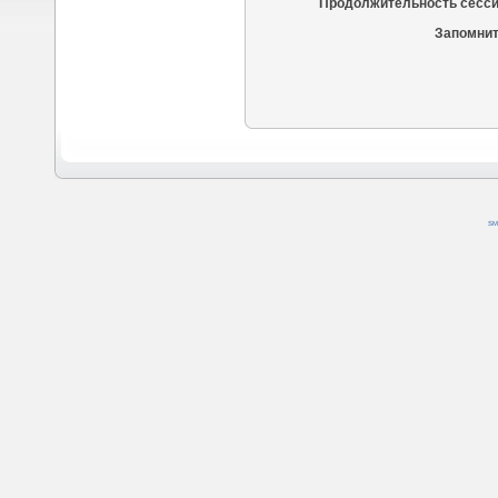
Продолжительность сесси
Запомнит
SM