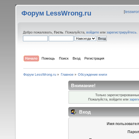
Форум LessWrong.ru
[
lesswro
Добро пожаловать,
Гость
. Пожалуйста,
войдите
или
зарегистрируйтесь
.
Начало
Помощь
Поиск
Вход
Регистрация
Форум LessWrong.ru
»
Главное
»
Обсуждение книги
Внимание!
Только зарегистрированные
Пожалуйста, войдите или
зарег
Вход
Имя пользовател
Парол