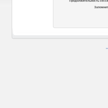
Продолжительность сесси
Запомнит
SM