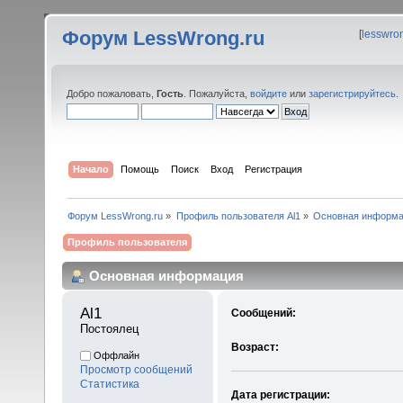
Форум LessWrong.ru
[
lesswro
Добро пожаловать,
Гость
. Пожалуйста,
войдите
или
зарегистрируйтесь
.
Начало
Помощь
Поиск
Вход
Регистрация
Форум LessWrong.ru
»
Профиль пользователя Al1
»
Основная информ
Профиль пользователя
Основная информация
Al1 
Сообщений:
Постоялец
Возраст:
Оффлайн
Просмотр сообщений
Статистика
Дата регистрации: