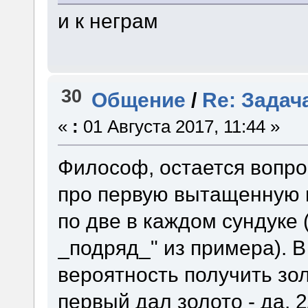
и к неграм
30
Общение
/
Re: Задач
«
:
01 Августа 2017, 11:44 »
Философ, остается вопрос
про первую вытащенную м
по две в каждом сундуке (
_подряд_" из примера). В
вероятность получить зо
первый дал золото - да, 2