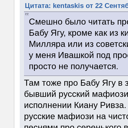
Цитата: kentaskis от 22 Сентяб
Смешно было читать про
Бабу Ягу, кроме как из 
Милляра или из советс
у меня Ивашкой под про
просто не получается.
Там тоже про Бабу Ягу в 
бывший русский мафиози 
исполнении Киану Ривза.
русские мафиози на чисто
песнями про серенького в