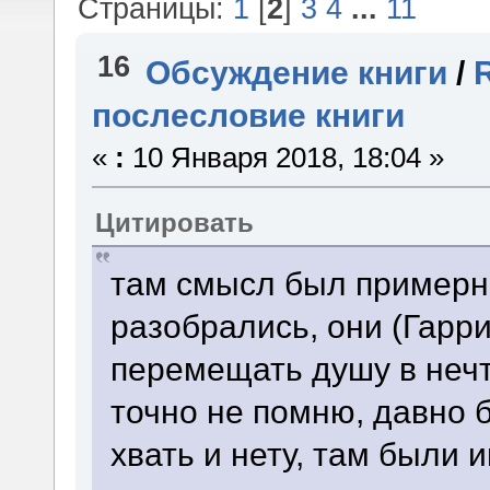
Страницы:
1
[
2
]
3
4
...
11
16
Обсуждение книги
/
послесловие книги
«
:
10 Января 2018, 18:04 »
Цитировать
там смысл был примерно
разобрались, они (Гарри
перемещать душу в нечт
точно не помню, давно б
хвать и нету, там были