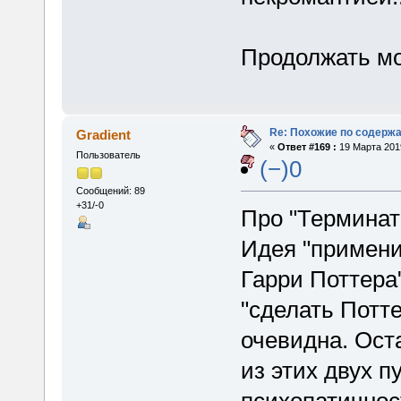
Продолжать мо
Re: Похожие по содержа
Gradient
«
Ответ #169 :
19 Марта 2019
Пользователь
(−)0
Сообщений: 89
+31/-0
Про "Терминато
Идея "примени
Гарри Поттера
"сделать Потт
очевидна. Ост
из этих двух п
психопатичнос