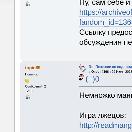
Ну, сам себе и
https://archiv
fandom_id=136
Ссылку предос
обсуждения пе
Re: Похожие по содержа
topin89
«
Ответ #166 :
29 Июля 2018,
Новичок
(−)0
Сообщений: 2
+2/-0
Немножко манг
Игра лжецов:
http://readman