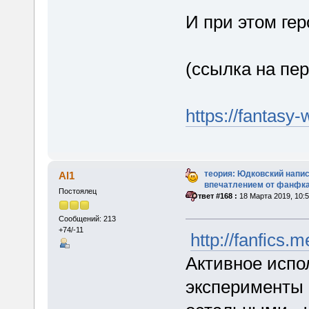
И при этом ге
(ссылка на пер
https://fantasy-
теория: Юдковский напи
Al1
впечатлением от фанфка
Постоялец
«
Ответ #168 :
18 Марта 2019, 10:5
Сообщений: 213
+74/-11
http://fanfics.
Активное испо
эксперименты