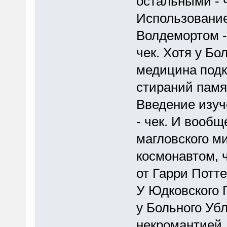
остальными - ч
Использование
Волдемортом - 
чек. Хотя у Б
медицина подк
стираний памя
Введение изуч
- чек. И вообщ
магловского м
космонавтом, 
от Гарри Потте
У Юдковского 
у Больного Уб
некромантией..