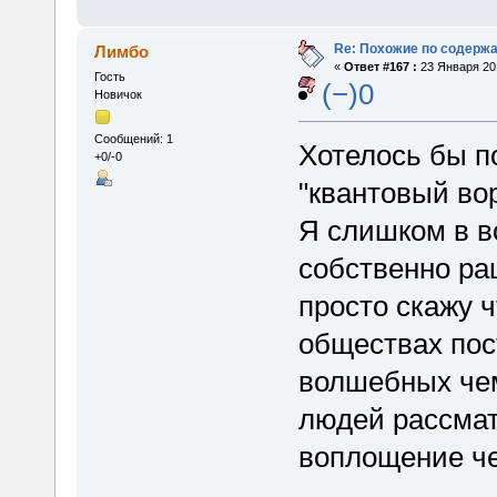
Re: Похожие по содержа
Лимбо
«
Ответ #167 :
23 Января 201
Гость
(−)0
Новичок
Сообщений: 1
Хотелось бы по
+0/-0
"квантовый вор
Я слишком в в
собственно ра
просто скажу ч
обществах пос
волшебных чем
людей рассма
воплощение че