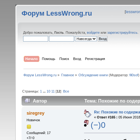
Форум LessWrong.ru
[
lesswro
Добро пожаловать,
Гость
. Пожалуйста,
войдите
или
зарегистрируйтесь
.
Начало
Помощь
Поиск
Вход
Регистрация
Форум LessWrong.ru
»
Главное
»
Обсуждение книги
(Модератор:
fil0sof
)
Страницы:
1
...
10
11
[
12
]
Все
Автор
Тема: Похожие по содер
Re: Похожие по содержа
siregrey
«
Ответ #165 :
05 Июня 2018,
Новичок
(−)0
Сообщений: 17
+7/-0