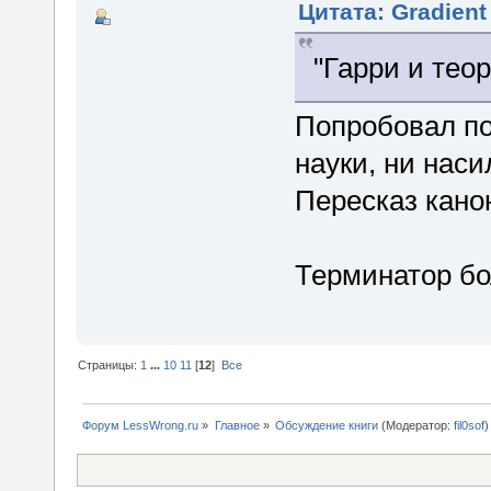
Цитата: Gradient
"Гарри и теор
Попробовал по
науки, ни наси
Пересказ кано
Терминатор бо
Страницы:
1
...
10
11
[
12
]
Все
Форум LessWrong.ru
»
Главное
»
Обсуждение книги
(Модератор:
fil0sof
)