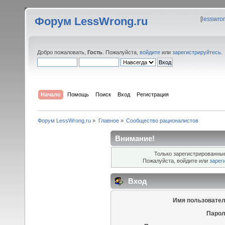
Форум LessWrong.ru
[
lesswro
Добро пожаловать,
Гость
. Пожалуйста,
войдите
или
зарегистрируйтесь
.
Начало
Помощь
Поиск
Вход
Регистрация
Форум LessWrong.ru
»
Главное
»
Сообщество рационалистов
Внимание!
Только зарегистрированные
Пожалуйста, войдите или
зарег
Вход
Имя пользовател
Парол