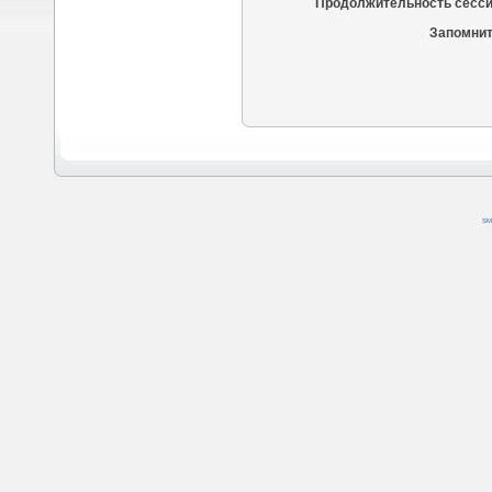
Продолжительность сесси
Запомнит
SM