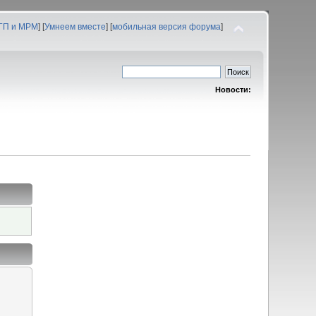
 ГП и МРМ
] [
Умнеем вместе
] [
мобильная версия форума
]
Новости: