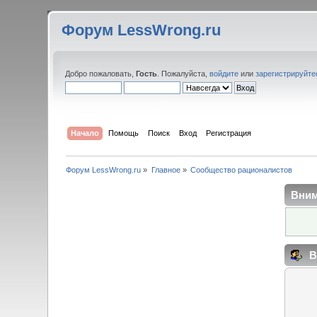
Форум LessWrong.ru
Добро пожаловать,
Гость
. Пожалуйста,
войдите
или
зарегистрируйте
Начало
Помощь
Поиск
Вход
Регистрация
Форум LessWrong.ru
»
Главное
»
Сообщество рационалистов
Вним
В