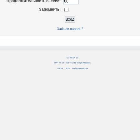
Продолжительность сессии:
Запомнить:
Забыли пароль?
CC BY-SA 4.0
SMF 2.0.14
|
SMF © 2011
,
Simple Machines
XHTML
RSS
Мобильная версия