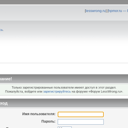
[
lesswrong.ru
] [
hpmor.ru —
сь
.
ание!
Только зарегистрированные пользователи имеют доступ в этот раздел.
Пожалуйста, войдите или
зарегистрируйтесь
на форуме «Форум LessWrong.ru».
ход
Имя пользователя:
Пароль: