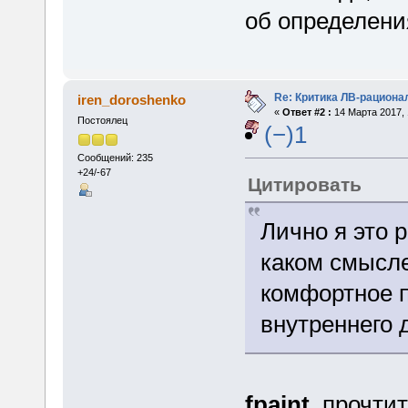
об определени
Re: Критика ЛВ-рациона
iren_doroshenko
«
Ответ #2 :
14 Марта 2017, 
Постоялец
(−)1
Сообщений: 235
+24/-67
Цитировать
Лично я это 
каком смысле
комфортное п
внутреннего 
fpaint
, прочт