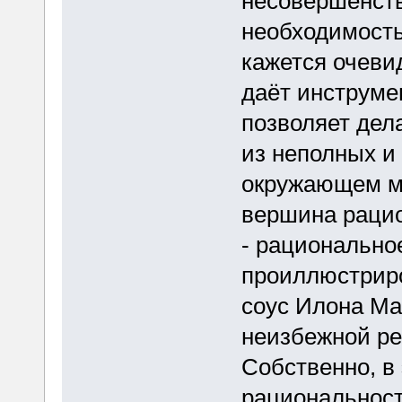
несовершенств
необходимость
кажется очев
даёт инструме
позволяет дел
из неполных и
окружающем ми
вершина рацио
- рационально
проиллюстриро
соус Илона Ма
неизбежной ре
Собственно, в 
рациональност