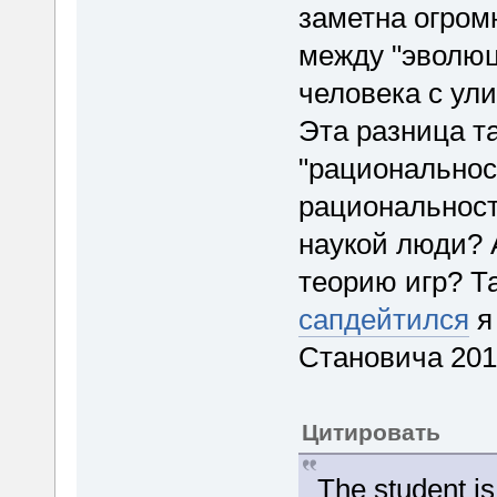
заметна огром
между "эволюц
человека с ул
Эта разница та
"рациональнос
рациональнос
наукой люди? 
теорию игр? Т
сапдейтился
я
Становича 201
Цитировать
The student i