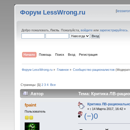
Форум LessWrong.ru
[
lesswro
Добро пожаловать,
Гость
. Пожалуйста,
войдите
или
зарегистрируйтесь
.
Начало
Помощь
Поиск
Вход
Регистрация
Форум LessWrong.ru
»
Главное
»
Сообщество рационалистов
(Модерат
Страницы: [
1
]
2
3
4
Все
Автор
Тема: Критика ЛВ-рацио
Критика ЛВ-рациональн
fpaint
«
:
14 Марта 2017, 16:42 »
Пользователь
(−)0