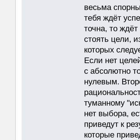
весьма спорный
тебя ждёт успе
точна, то ждё
стоять цели, и
которых следу
Если нет целе
с абсолютно то
нулевым. Втор
рациональност
туманному "иск
нет выбора, ес
приведут к рез
которые привед