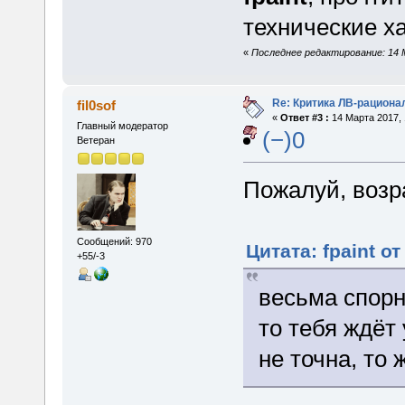
технические х
«
Последнее редактирование: 14 Ма
Re: Критика ЛВ-рациона
fil0sof
«
Ответ #3 :
14 Марта 2017, 
Главный модератор
(−)0
Ветеран
Пожалуй, возр
Сообщений: 970
Цитата: fpaint от
+55/-3
весьма спорн
то тебя ждёт
не точна, то 