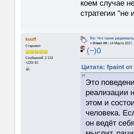
коем случае н
стратегии "не 
Re: Что такое рациональ
kuuff
«
Ответ #4 :
14 Марта 2017, 
Старожил
(−)0
Сообщений: 2 133
+220/-52
Цитата: fpaint от
Это поведени
реализации н
этом и состо
человека. Ес
он ведёт себ
мыслит, раци