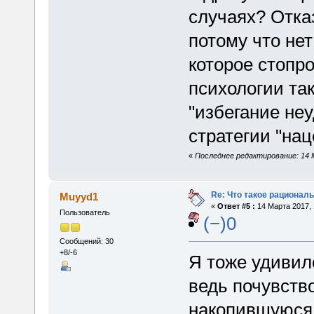
случаях? Отка
потому что не
которое стопро
психологии та
"избегание не
стратегии "нац
«
Последнее редактирование: 14 Ма
Re: Что такое рациональ
Muyyd1
«
Ответ #5 :
14 Марта 2017, 
Пользователь
(−)0
Сообщений: 30
+8/-6
Я тоже удивилс
ведь почувств
накопившуюся 