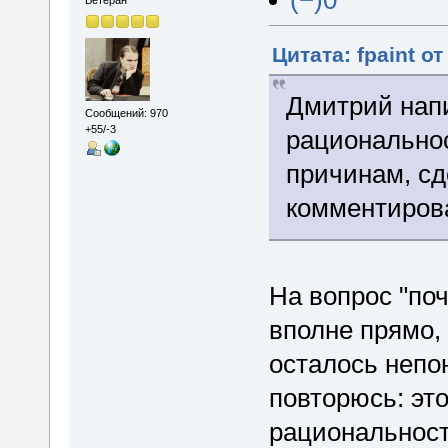
(−)0
Ветеран
Цитата: fpaint от
Дмитрий напи
Сообщений: 970
+55/-3
рациональнос
причинам, сд
комментиров
На вопрос "поч
вполне прямо, 
осталось непо
повторюсь: эт
рациональност