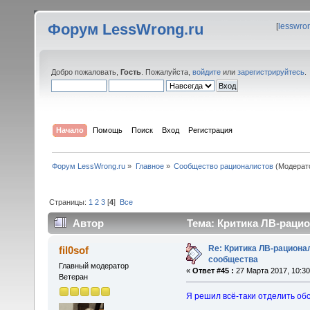
Форум LessWrong.ru
[
lesswro
Добро пожаловать,
Гость
. Пожалуйста,
войдите
или
зарегистрируйтесь
.
Начало
Помощь
Поиск
Вход
Регистрация
Форум LessWrong.ru
»
Главное
»
Сообщество рационалистов
(Модерат
Страницы:
1
2
3
[
4
]
Все
Автор
Тема: Критика ЛВ-рацио
Re: Критика ЛВ-рациона
fil0sof
сообщества
Главный модератор
«
Ответ #45 :
27 Марта 2017, 10:30
Ветеран
Я решил всё-таки отделить об