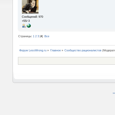
Сообщений: 970
+55/-3
Страницы:
1
2
3
[
4
]
Все
Форум LessWrong.ru
»
Главное
»
Сообщество рационалистов
(Модерат
SM