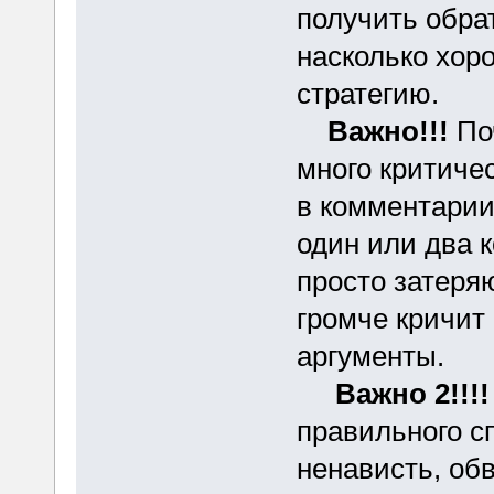
получить обрат
насколько хор
стратегию.
Важно!!!
Поч
много критиче
в комментарии
один или два 
просто затеря
громче кричит
аргументы.
Важно 2!!!!
правильного сп
ненависть, об