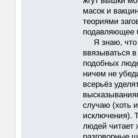
жгут вышки мо
масок и вакци
теориями заго
подавляющее 
Я знаю, что м
ввязываться в
подобных люде
ничем не убеди
всерьёз уделя
высказываниям
случаю (хоть и
исключения). 
людей читает 
разговорные шо