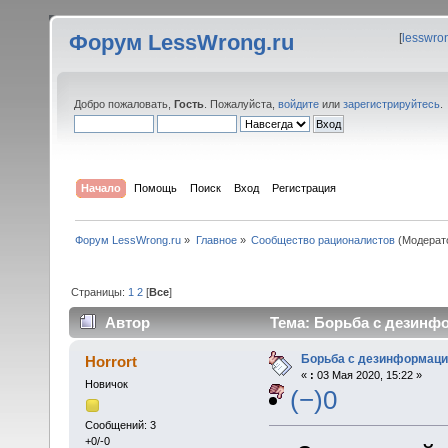
Форум LessWrong.ru
[
lesswro
Добро пожаловать,
Гость
. Пожалуйста,
войдите
или
зарегистрируйтесь
.
Начало
Помощь
Поиск
Вход
Регистрация
Форум LessWrong.ru
»
Главное
»
Сообщество рационалистов
(Модерат
Страницы:
1
2
[
Все
]
Автор
Тема: Борьба с дезинфо
Борьба с дезинформаци
Horrort
«
:
03 Мая 2020, 15:22 »
Новичок
(−)0
Сообщений: 3
+0/-0