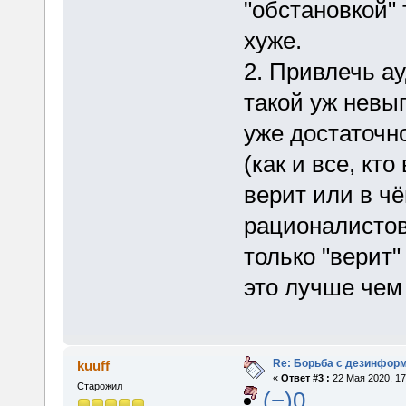
"обстановкой" 
хуже.
2. Привлечь а
такой уж невы
уже достаточн
(как и все, кт
верит или в чё
рационалистов
только "верит"
это лучше чем 
Re: Борьба с дезинфор
kuuff
«
Ответ #3 :
22 Мая 2020, 17
Старожил
(−)0