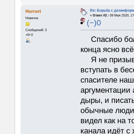
Re: Борьба с дезинфор
Horrort
«
Ответ #2 :
09 Мая 2020, 17
Новичок
(−)0
Сообщений: 3
+0/-0
Спасибо больш
конца ясно всё
Я не призыва
вступать в бес
спасителе наш
аргументации 
дыры, и писат
обычные люди 
видел как на т
канала идёт с 