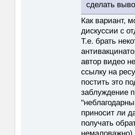
сделать выво
Как вариант, м
дискуссии с о
Т.е. брать нек
антивакцинато
автор видео н
ссылку на рес
постить это по
заблуждение п
"неблагодарный
приносит ли да
получать обра
немаловажно), 