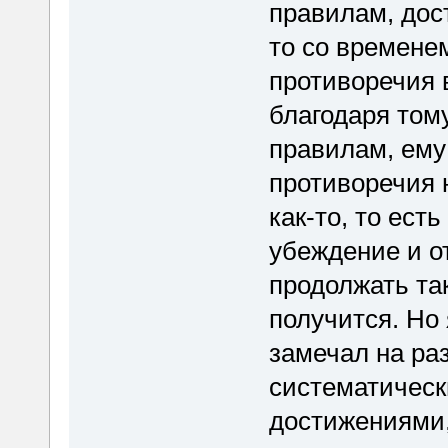
правилам, дост
то со времене
противоречия в
благодаря тому
правилам, ему
противоречия 
как-то, то ест
убеждение и от
продолжать так
получится. Но 
замечал на ра
систематическ
достижениями,