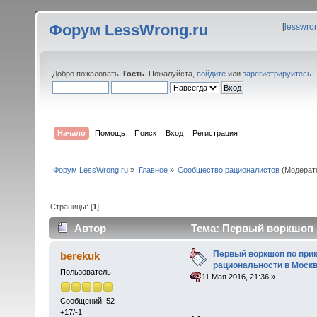
Форум LessWrong.ru
[
lesswro
Добро пожаловать,
Гость
. Пожалуйста,
войдите
или
зарегистрируйтесь
.
Начало
Помощь
Поиск
Вход
Регистрация
Форум LessWrong.ru
»
Главное
»
Сообщество рационалистов
(Модерат
Страницы: [
1
]
Автор
Тема: Первый воркшоп п
(Прочитано 25719 раз)
Первый воркшоп по при
berekuk
рациональности в Москв
Пользователь
«
:
11 Мая 2016, 21:36 »
Сообщений: 52
+17/-1