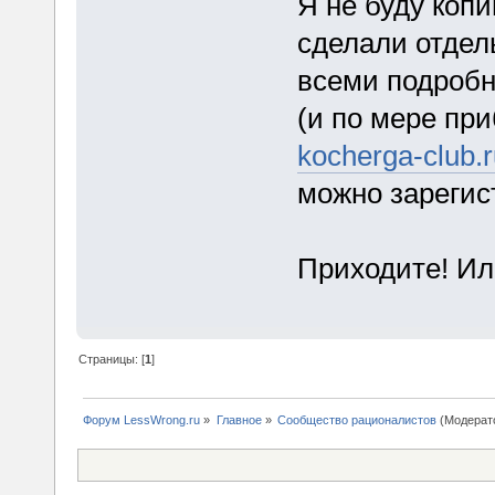
Я не буду копи
сделали отдел
всеми подробн
(и по мере пр
kocherga-club.
можно зарегис
Приходите! И
Страницы: [
1
]
Форум LessWrong.ru
»
Главное
»
Сообщество рационалистов
(Модерат