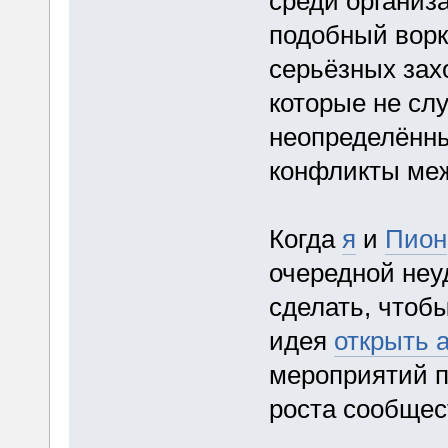
среди организа
подобный ворк
серьёзных захо
которые не сл
неопределённы
конфликты меж
Когда
я
и
Пион
очередной неу
сделать, чтобы
идея
открыть 
мероприятий п
роста сообщес