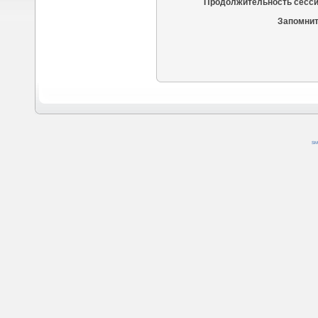
Продолжительность сесси
Запомнит
SM