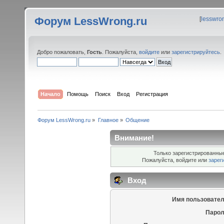
Форум LessWrong.ru
[
lesswro
Добро пожаловать,
Гость
. Пожалуйста,
войдите
или
зарегистрируйтесь
.
Начало
Помощь
Поиск
Вход
Регистрация
Форум LessWrong.ru
»
Главное
»
Общение
Внимание!
Только зарегистрированные
Пожалуйста, войдите или
зарег
Вход
Имя пользовател
Парол