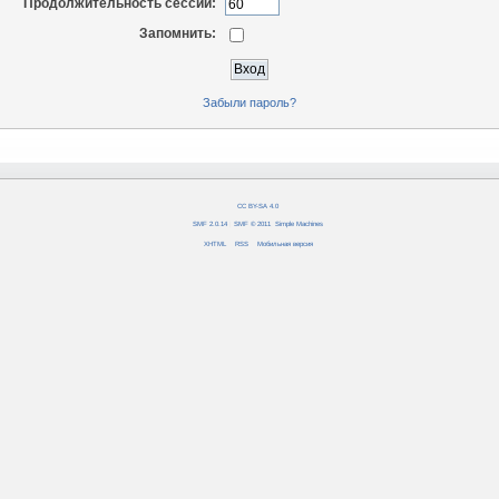
Продолжительность сессии:
Запомнить:
Забыли пароль?
CC BY-SA 4.0
SMF 2.0.14
|
SMF © 2011
,
Simple Machines
XHTML
RSS
Мобильная версия