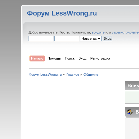
Форум LessWrong.ru
Добро пожаловать,
Гость
. Пожалуйста,
войдите
или
зарегистрируйте
Начало
Помощь
Поиск
Вход
Регистрация
Форум LessWrong.ru
»
Главное
»
Общение
Вним
В