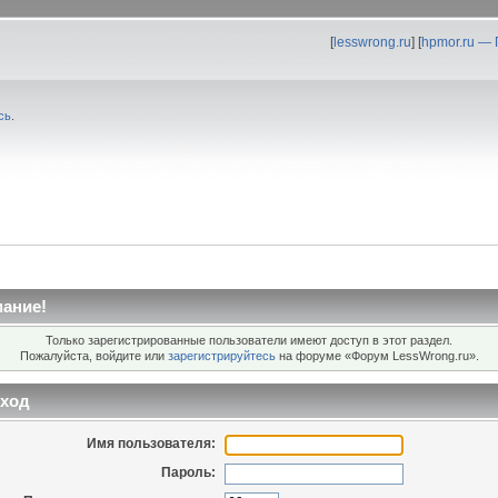
[
lesswrong.ru
] [
hpmor.ru —
сь
.
ание!
Только зарегистрированные пользователи имеют доступ в этот раздел.
Пожалуйста, войдите или
зарегистрируйтесь
на форуме «Форум LessWrong.ru».
ход
Имя пользователя:
Пароль: