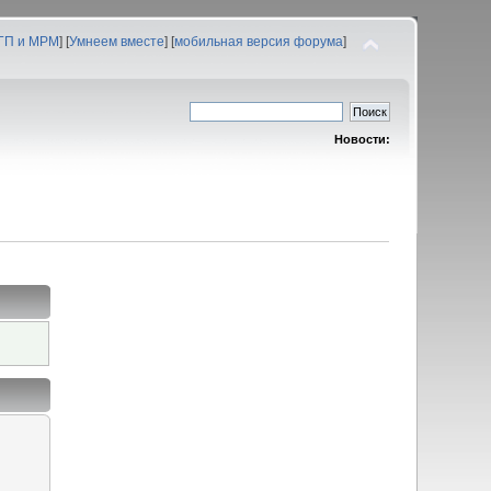
 ГП и МРМ
] [
Умнеем вместе
] [
мобильная версия форума
]
Новости: